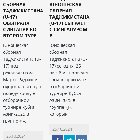
СБОРНАЯ
ЮНОШЕСКАЯ
ТАДЖИКИСТАНА
СБОРНАЯ
(U-17)
ТАДЖИКИСТАНА
ОБЫГРАЛА
(U-17) СЫГРАЕТ
СИНГАПУР ВО
С СИНГАПУРОМ
ВТОРОМ ТУРЕ ...
В ...
Юношеская
Юношеская
сборная
сборная
Таджикистана (U-
Таджикистана (U-
17) под
17) сегодня, 25
руководством
октября, проведет
Марко Раджини
свой второй матч
одержала вторую
в отборочном
победу кряду в
турнире Кубка
отборочном
Азии-2025 в
турнире Кубка
группе «J»,
Азии-2025 в
который
группе «J».
25.10.2024
25.10.2024