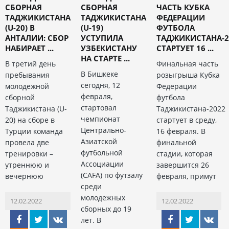
СБОРНАЯ
СБОРНАЯ
ЧАСТЬ КУБКА
ТАДЖИКИСТАНА
ТАДЖИКИСТАНА
ФЕДЕРАЦИИ
(U-20) В
(U-19)
ФУТБОЛА
АНТАЛИИ: СБОР
УСТУПИЛА
ТАДЖИКИСТАНА-2
НАБИРАЕТ ...
УЗБЕКИСТАНУ
СТАРТУЕТ 16 ...
НА СТАРТЕ ...
В третий день
Финальная часть
В Бишкеке
пребывания
розыгрыша Кубка
сегодня, 12
молодежной
Федерации
февраля,
сборной
футбола
стартовал
Таджикистана (U-
Таджикистана-2022
чемпионат
20) на сборе в
стартует в среду,
Центрально-
Турции команда
16 февраля. В
Азиатской
провела две
финальной
футбольной
тренировки –
стадии, которая
Ассоциации
утреннюю и
завершится 26
(CAFA) по футзалу
вечернюю
февраля, примут
среди
молодежных
12.02.2022
12.02.2022
сборных до 19
лет. В