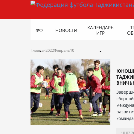
КАЛЕНДАРЬ
Т
ФФТ
НОВОСТИ
ИГР
ОБ
Главная
2022
Февраль
10
ЮНОШЕ
ТАДЖИК
ВНИЧЬЮ
Заверши
сборной
междуна
развити
команда
10.02.2