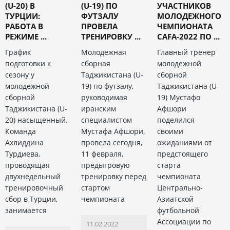
(U-20) В
(U-19) ПО
УЧАСТНИКОВ
ТУРЦИИ:
ФУТЗАЛУ
МОЛОДЕЖНОГО
РАБОТА В
ПРОВЕЛА
ЧЕМПИОНАТА
РЕЖИМЕ ...
ТРЕНИРОВКУ ...
CAFA-2022 ПО ...
График
Молодежная
Главный тренер
подготовки к
сборная
молодежной
сезону у
Таджикистана (U-
сборной
молодежной
19) по футзалу,
Таджикистана (U-
сборной
руководимая
19) Мустафо
Таджикистана (U-
иранским
Афшори
20) насыщенный.
специалистом
поделился
Команда
Мустафа Афшори,
своими
Ахлиддина
провела сегодня,
ожиданиями от
Турдиева,
11 февраля,
предстоящего
проводящая
предыгровую
старта
двухнедельный
тренировку перед
чемпионата
тренировочный
стартом
Центрально-
сбор в Турции,
чемпионата
Азиатской
занимается
футбольной
Ассоциации по
11.02.2022