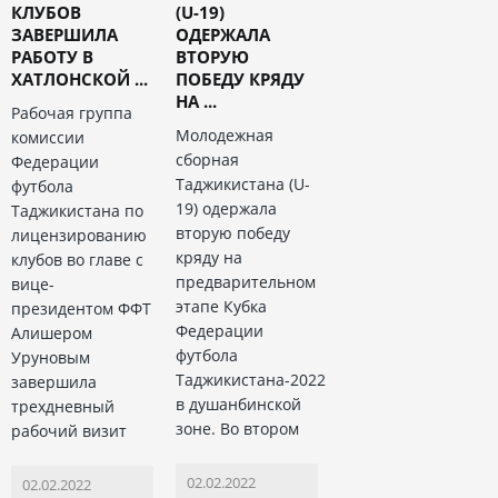
КЛУБОВ
(U-19)
ЗАВЕРШИЛА
ОДЕРЖАЛА
РАБОТУ В
ВТОРУЮ
ХАТЛОНСКОЙ ...
ПОБЕДУ КРЯДУ
НА ...
Рабочая группа
Молодежная
комиссии
сборная
Федерации
Таджикистана (U-
футбола
19) одержала
Таджикистана по
вторую победу
лицензированию
кряду на
клубов во главе с
предварительном
вице-
этапе Кубка
президентом ФФТ
Федерации
Алишером
футбола
Уруновым
Таджикистана-2022
завершила
в душанбинской
трехдневный
зоне. Во втором
рабочий визит
02.02.2022
02.02.2022