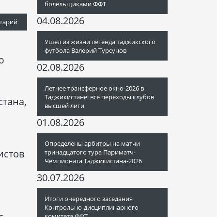
болельщиками ФФТ
04.08.2026
тарий
Ушел из жизни легенда таджикского
футбола Валерий Турсунов
ю
02.08.2026
Летнее трансферное окно-2026 в
Таджикистане: все переходы клубов
стана,
высшей лиги
01.08.2026
Определены арбитры на матчи
истов
тринадцатого тура Париматч-
Чемпионата Таджикистана-2026
и
30.07.2026
Итоги очередного заседания
Контрольно-дисциплинарного
с
комитета ФФТ