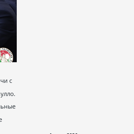
чи с
улло.
льные
е