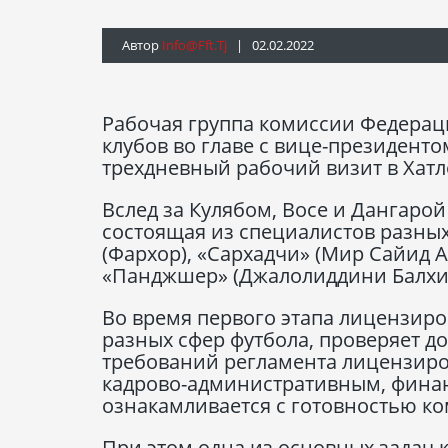
Автор
Info@fft.tj
| 02.02.2022
Рабочая группа комиссии Федерац
клубов во главе с вице-президен
трехдневный рабочий визит в Хатл
Вслед за Кулябом, Восе и Дангаро
состоящая из специалистов разных
(Фархор), «Сархадчи» (Мир Сайид 
«Панджшер» (Джалолиддини Балхи) 
Во время первого этапа лицензиро
разных сфер футбола, проверяет 
требований регламента лицензиро
кадрово-административным, финан
ознакамливается с готовностью ко
При этом одна из основных задач