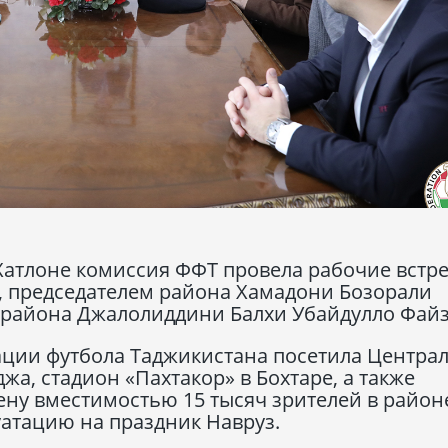
 Хатлоне комиссия ФФТ провела рабочие встре
 председателем района Хамадони Бозорали
м района Джалолиддини Балхи Убайдулло Файз
рации футбола Таджикистана посетила Центра
а, стадион «Пахтакор» в Бохтаре, а также
ну вместимостью 15 тысяч зрителей в район
луатацию на праздник Навруз.