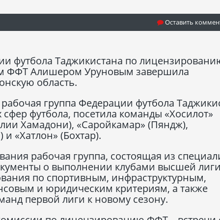
Оставить коммен
ии футбола Таджикистана по лицензировани
том ФФТ Алишером Уруновым завершила
онскую область.
й рабочая группа Федерации футбола Таджики
 сфер футбола, посетила команды «Хосилот»
Алии Хамадони), «Саройкамар» (Пяндж),
и «Хатлон» (Бохтар).
вания рабочая группа, состоящая из специал
документы о выполнении клубами высшей лиг
вания по спортивным, инфраструктурным,
совым и юридическим критериям, а также
манд первой лиги к новому сезону.
 комиссии по лицензированию ФФТ – встречи 