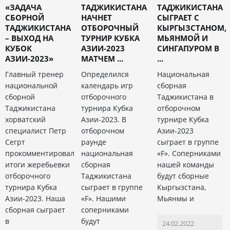
«ЗАДАЧА
ТАДЖИКИСТАНА
ТАДЖИКИСТАНА
СБОРНОЙ
НАЧНЕТ
СЫГРАЕТ С
ТАДЖИКИСТАНА
ОТБОРОЧНЫЙ
КЫРГЫЗСТАНОМ,
– ВЫХОД НА
ТУРНИР КУБКА
МЬЯНМОЙ И
КУБОК
АЗИИ-2023
СИНГАПУРОМ В
АЗИИ-2023»
МАТЧЕМ ...
...
Главный тренер
Определился
Национальная
национальной
календарь игр
сборная
сборной
отборочного
Таджикистана в
Таджикистана
турнира Кубка
отборочном
хорватский
Азии-2023. В
турнире Кубка
специалист Петр
отборочном
Азии-2023
Сегрт
раунде
сыграет в группе
прокомментировал
национальная
«F». Соперниками
итоги жеребьевки
сборная
нашей команды
отборочного
Таджикистана
будут сборные
турнира Кубка
сыграет в группе
Кыргызстана,
Азии-2023. Наша
«F». Нашими
Мьянмы и
сборная сыграет
соперниками
в
будут
24.02.2022