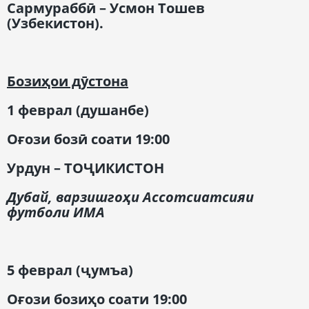
Сармураббӣ – Усмон Тошев
(Узбекистон).
Бозиҳои дӯстона
1 феврал (
душанбе
)
Оғози бозӣ соати
19:00
Урдун
– Т
ОҶИКИСТОН
Дубай,
варзишгоҳи Ассотсиатсияи
футболи ИМА
5 феврал (
ҷумъа
)
Оғози бозиҳо соати
19:00