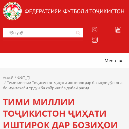
Menu
≡
Асосӣ
ФФТ_TJ
Тими миллии Тоҷикистон ҷиҳати иштирок дар бозиҳои дӯстона
бо мунтахаби Урдун ба хайрият ба Дубай расид
ТИМИ МИЛЛИИ
ТОҶИКИСТОН ҶИҲАТИ
ИШТИРОК ДАР БОЗИҲОИ