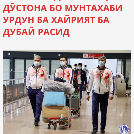
ДӮСТОНА БО МУНТАХАБИ
УРДУН БА ХАЙРИЯТ БА
ДУБАЙ РАСИД