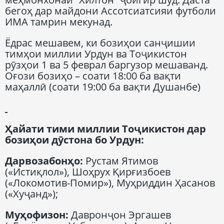
бегоҳ дар майдони Ассотсиатсияи футболи
ИМА тамрин мекунад.
Ёдрас мешавем, ки бозиҳои санҷишии
тимҳои миллии Урдун ва Тоҷикистон
рӯзҳои 1 ва 5 феврал баргузор мешаванд.
Оғози бозиҳо – соати 18:00 ба вақти
маҳаллӣ (соати 19:00 ба вақти Душанбе)
Ҳайати тими миллии Тоҷикистон дар
бозиҳои дӯстона бо Урдун:
Дарвозабонҳо:
Рустам Ятимов
(«Истиқлол»), Шоҳрух Қирғизбоев
(«Локомотив-Помир»), Муҳриддин Ҳасанов
(«Хуҷанд»);
Муҳофизон:
Давронҷон Эргашев