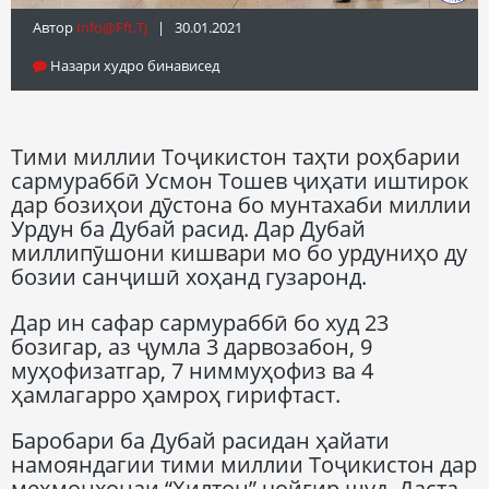
Автор
Info@fft.tj
| 30.01.2021
Назари худро бинависед
Тими миллии Тоҷикистон таҳти роҳбарии
сармураббӣ Усмон Тошев ҷиҳати иштирок
дар бозиҳои дӯстона бо мунтахаби миллии
Урдун ба Дубай расид. Дар Дубай
миллипӯшони кишвари мо бо урдуниҳо ду
бозии санҷишӣ хоҳанд гузаронд.
Дар ин сафар сармураббӣ бо худ 23
бозигар, аз ҷумла 3 дарвозабон, 9
муҳофизатгар, 7 ниммуҳофиз ва 4
ҳамлагарро ҳамроҳ гирифтаст.
Баробари ба Дубай расидан ҳайати
намояндагии тими миллии Тоҷикистон дар
меҳмонхонаи “Хилтон” ҷойгир шуд. Даста