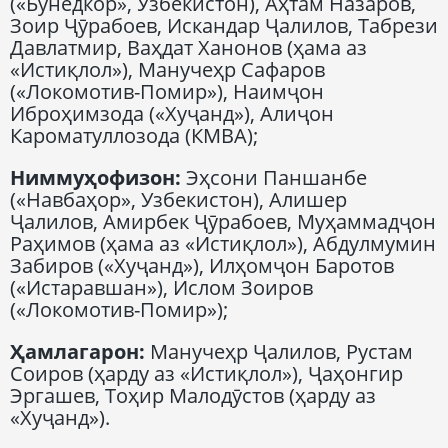
(«Бунёдкор», Узбекистон), Аҳтам Назаров,
Зоир Ҷӯрабоев, Искандар Ҷалилов, Табрези
Давлатмир, Ваҳдат Ханонов (ҳама аз
«Истиқлол»), Манучеҳр Сафаров
(«Локомотив-Помир»), Наимҷон
Иброҳимзода («Хуҷанд»), Алиҷон
Кароматуллозода (КМВА);
Ниммуҳофизон:
Эҳсони Паншанбе
(«Навбаҳор», Узбекистон), Алишер
Ҷалилов, Амирбек Ҷӯрабоев, Муҳаммадҷон
Раҳимов (ҳама аз «Истиқлол»), Абдулмумин
Забиров («Хуҷанд»), Илҳомҷон Баротов
(«Истаравшан»), Ислом Зоиров
(«Локомотив-Помир»);
Ҳамлагарон:
Манучеҳр Ҷалилов, Рустам
Соиров (ҳарду аз «Истиқлол»), Ҷаҳонгир
Эргашев, Тоҳир Малодӯстов (ҳарду аз
«Хуҷанд»).