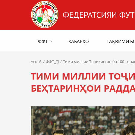
ФФТ
ХАБАРҲО
ТАҚВИМИ Б
Асосӣ
ФФТ_TJ
Тими миллии Тоҷикистон ба 100-гон
ТИМИ МИЛЛИИ ТОҶИК
БЕҲТАРИНҲОИ РАДД