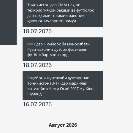
Тоҷикистон дар СММ нақши
технологияҳои рақамӣ ва футболро
дар таҳкими солимии равонии
ҷавонон муаррифӣ намуд
18.07.2026
ФФТ дар Ню-Йорк ба муносибати
Рӯзи ҷаҳонии футбол фестивали
футбол баргузор кард
18.07.2026
Рақибони мунтахаби духтаронаи
Тоҷикистон (U-17) дар марҳилаи
интихобии Ҷоми Осиё-2027 муайян
шуданд
16.07.2026
Август 2026