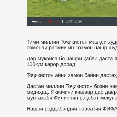
Автор
Info@fft.tj
| 20.01.2026
Тими миллии Тоҷикистон мавқеи худ
сомонаи расмии ин созмон нашр шуд
Дар муқоиса бо нашри қаблӣ даста я
100-ум қарор дорад.
Тоҷикистон айни замон байни дастаҳ
Дастаи миллии Тоҷикистон бозии на
медиҳад. Яккачини кишвар дар давр
мунтахаби Филиппин рақобат мекуна
Нашри раддабандии навбатии ФИФА 