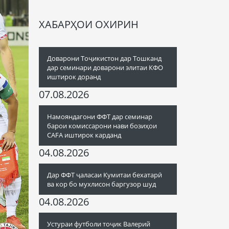
ХАБАРҲОИ ОХИРИН
Доварони Тоҷикистон дар Тошканд
дар семинари доварони элитаи КФО
иштирок доранд
07.08.2026
Намояндагони ФФТ дар семинар
барои комиссарони нави бозиҳои
CAFA иштирок карданд
04.08.2026
Дар ФФТ ҷаласаи Кумитаи бехатарӣ
ва кор бо мухлисон баргузор шуд
04.08.2026
Устураи футболи тоҷик Валерий