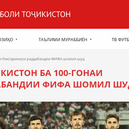
ОЗИҲО
ТАЪЛИМИ МУРАББИЁН
ТВ ФУТБ
аи беҳтаринҳои раддабандии ФИФА шомил шуд
ИСТОН БА 100-ГОНАИ
АБАНДИИ ФИФА ШОМИЛ ШУ