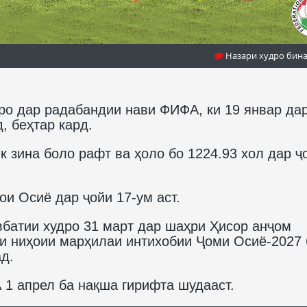
Назари худро бин
ро дар радабандии нави ФИФА, ки 19 январ да
, беҳтар кард.
к зина боло рафт ва ҳоло бо 1224.93 хол дар ҷ
ои Осиё дар ҷойи 17-ум аст.
вбатии худро 31 март дар шаҳри Ҳисор анҷом
и ниҳоии марҳилаи интихобии Ҷоми Осиё-2027 
д.
1 апрел ба нақша гирифта шудааст.