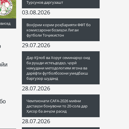
Турсунов даргузашт
03.08.2026
ависед
Вохӯрии кории роҳбарияти ФФТ бо
комиссарони бозиҳои Лигаи
футболи Тоҷикистон
29.07.2026
р
Дар Кӯлоб ва Хоруғ семинарҳо оид
ба рушди истеъдодҳо, ҷорӣ
ойи
намудани методологияи ягона ва
дарёфти футболбозони умедбахш
баргузор шуданд
28.07.2026
бо
Чемпионати CAFA-2026 миёни
дастаҳои бонувони то 20-сола дар
Ҳисор ба анҷом расид
28.07.2026