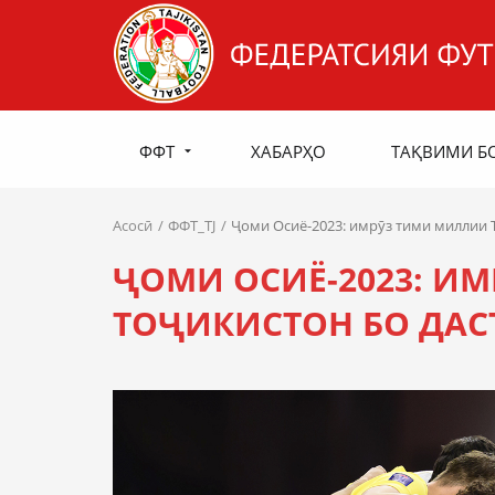
ФФТ
ХАБАРҲО
ТАҚВИМИ Б
Асосӣ
ФФТ_TJ
Ҷоми Осиё-2023: имрӯз тими миллии 
ҶОМИ ОСИЁ-2023: И
ТОҶИКИСТОН БО ДАС