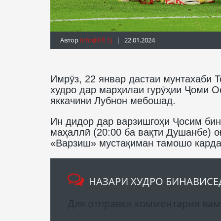
Автор
Info@fft.tj
| 22.01.2024
Имрӯз, 22 январ дастаи мунтахаби Т
худро дар марҳилаи гурӯҳии Ҷоми О
яккачини Лубнон мебошад.
Ин дидор дар варзишгоҳи Ҷосим бин 
маҳаллӣ (20:00 ба вақти Душанбе) о
«Варзиш» мустақиман тамошо карда
НАЗАРИ ХУДРО БИНАВИСЕ
Для отправки комментария ва