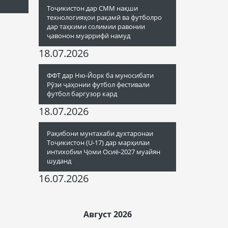
Тоҷикистон дар СММ нақши
технологияҳои рақамӣ ва футболро
дар таҳкими солимии равонии
ҷавонон муаррифӣ намуд
18.07.2026
ФФТ дар Ню-Йорк ба муносибати
Рӯзи ҷаҳонии футбол фестивали
футбол баргузор кард
18.07.2026
Рақибони мунтахаби духтаронаи
Тоҷикистон (U-17) дар марҳилаи
интихобии Ҷоми Осиё-2027 муайян
шуданд
16.07.2026
Август 2026