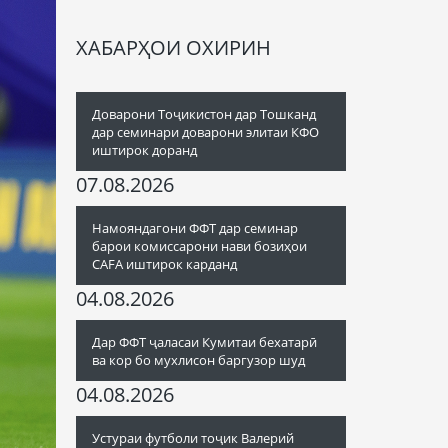
ХАБАРҲОИ ОХИРИН
Доварони Тоҷикистон дар Тошканд
дар семинари доварони элитаи КФО
иштирок доранд
07.08.2026
Намояндагони ФФТ дар семинар
барои комиссарони нави бозиҳои
CAFA иштирок карданд
04.08.2026
Дар ФФТ ҷаласаи Кумитаи бехатарӣ
ва кор бо мухлисон баргузор шуд
04.08.2026
Устураи футболи тоҷик Валерий