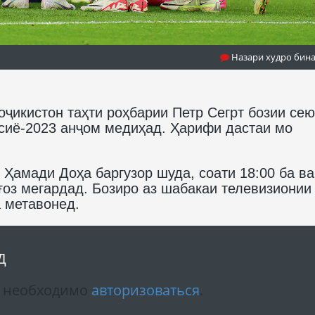
Назари худро бин
оҷикистон таҳти роҳбарии Петр Сегрт бозии се
сиё-2023 анҷом медиҳад. Ҳарифи дастаи мо
Ҳамади Доҳа баргузор шуда, соати 18:00 ба ва
ғоз мегардад. Бозиро аз шабакаи телевизионии
 метавонед.
Д
м необходимо
авторизоваться
.