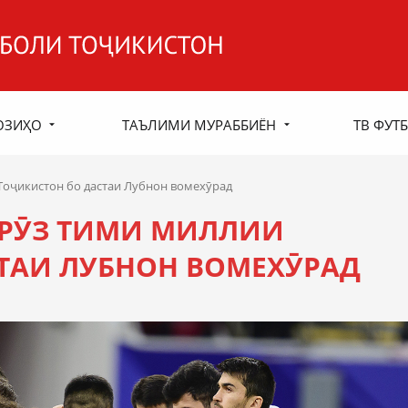
ОЗИҲО
ТАЪЛИМИ МУРАББИЁН
ТВ ФУТБ
Тоҷикистон бо дастаи Лубнон вомехӯрад
МРӮЗ ТИМИ МИЛЛИИ
ТАИ ЛУБНОН ВОМЕХӮРАД