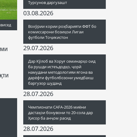
Турсунов даргузашт
03.08.2026
ависед
Вохӯрии кории роҳбарияти ФФТ бо
комиссарони бозиҳои Лигаи
футболи Тоҷикистон
29.07.2026
юми
Дар Кӯлоб ва Хоруғ семинарҳо оид
ба рушди истеъдодҳо, ҷорӣ
намудани методологияи ягона ва
қти
дарёфти футболбозони умедбахш
баргузор шуданд
28.07.2026
Чемпионати CAFA-2026 миёни
дастаҳои бонувони то 20-сола дар
Ҳисор ба анҷом расид
28.07.2026