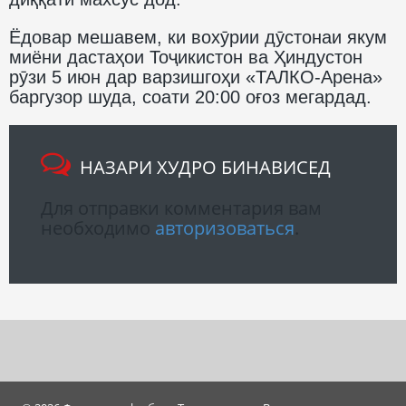
Ёдовар мешавем, ки вохӯрии дӯстонаи якум
миёни дастаҳои Тоҷикистон ва Ҳиндустон
рӯзи 5 июн дар варзишгоҳи «ТАЛКО-Арена»
баргузор шуда, соати 20:00 оғоз мегардад.
НАЗАРИ ХУДРО БИНАВИСЕД
Для отправки комментария вам
необходимо
авторизоваться
.