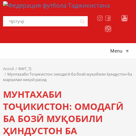
Menu
≡
Асосӣ
ФФТ_TJ
Мунтахаби Тоҷикистон: омодагӣ ба бозӣ муқобили Ҳиндустон ба
марҳилаи ниҳоӣ расид
МУНТАХАБИ
ТОҶИКИСТОН: ОМОДАГӢ
БА БОЗӢ МУҚОБИЛИ
ҲИНДУСТОН БА