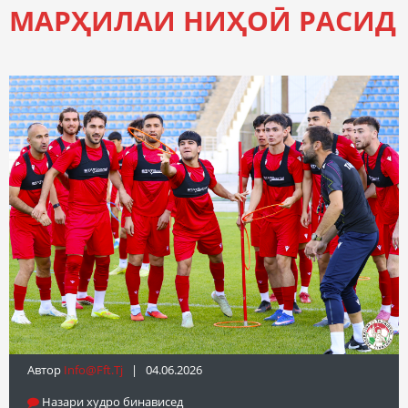
МАРҲИЛАИ НИҲОӢ РАСИД
Автор
Info@fft.tj
| 04.06.2026
Назари худро бинависед