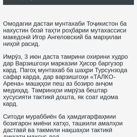
Омодагии дастаи мунтахаби Тоҷикистон ба
нахустин бозӣ таҳти роҳбарии мутахассиси
македонӣ Игор Ангеловский ба марҳилаи
ниҳоӣ расид.
Имрӯз, 3 июн даста тамрини охирини худро
дар Варзишгоҳи марказии Ҳисор баргузор
кард. Пагоҳ мунтахаб ба шаҳри Турсунзода
сафар карда, дар варзишгоҳи «ТАЛКО-
Арена» машқҳои пеш аз бозиро анҷом
медиҳад. Тамринҳои имрӯза бештар
хусусияти тактикӣ дошта, як соат идома
кард.
Ситоди мураббиён ба ҳамдигарфаҳмии
бозигарон миёни хатҳо, ташкили амалҳои
даставӣ ва такмили нақшаҳои тактикӣ
диққати махсус дод.