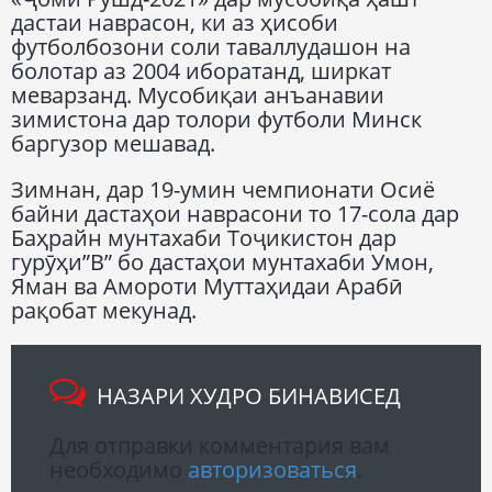
дастаи наврасон, ки аз ҳисоби
футболбозони соли таваллудашон на
болотар аз 2004 иборатанд, ширкат
меварзанд. Мусобиқаи анъанавии
зимистона дар толори футболи Минск
баргузор мешавад.
Зимнан, дар 19-умин чемпионати Осиё
байни дастаҳои наврасони то 17-сола дар
Баҳрайн мунтахаби Тоҷикистон дар
гурӯҳи”В” бо дастаҳои мунтахаби Умон,
Яман ва Амороти Муттаҳидаи Арабӣ
рақобат мекунад.
НАЗАРИ ХУДРО БИНАВИСЕД
Для отправки комментария вам
необходимо
авторизоваться
.