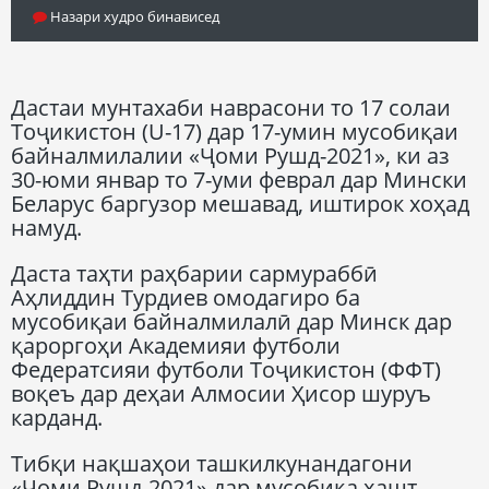
Назари худро бинависед
Дастаи мунтахаби наврасони то 17 солаи
Тоҷикистон (U-17) дар 17-умин мусобиқаи
байналмилалии «Ҷоми Рушд-2021», ки аз
30-юми январ то 7-уми феврал дар Мински
Беларус баргузор мешавад, иштирок хоҳад
намуд.
Даста таҳти раҳбарии сармураббӣ
Аҳлиддин Турдиев омодагиро ба
мусобиқаи байналмилалӣ дар Минск дар
қароргоҳи Академияи футболи
Федератсияи футболи Тоҷикистон (ФФТ)
воқеъ дар деҳаи Алмосии Ҳисор шуруъ
карданд.
Тибқи нақшаҳои ташкилкунандагони
«Ҷоми Рушд-2021» дар мусобиқа ҳашт