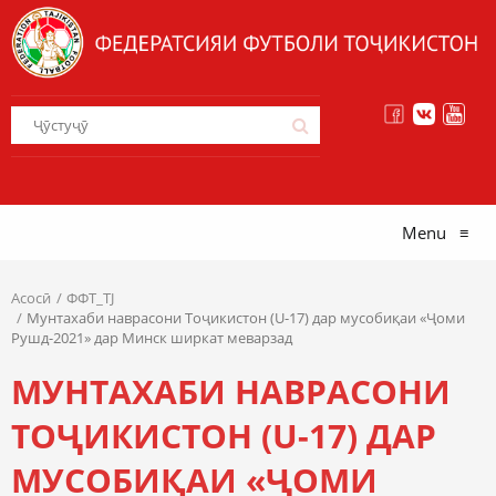
Menu
≡
Асосӣ
ФФТ_TJ
Мунтахаби наврасони Тоҷикистон (U-17) дар мусобиқаи «Ҷоми
Рушд-2021» дар Минск ширкат меварзад
МУНТАХАБИ НАВРАСОНИ
ТОҶИКИСТОН (U-17) ДАР
МУСОБИҚАИ «ҶОМИ