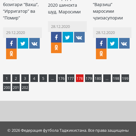
бозигари “Вахш”,
“Варзиш”
2020 шинохта
“Ирригатор” ва
маросими
шуд. Маросими
“Помир”
ҷоизасупории
28.12.2020
29.12.2020
28.12.2020
1
2
3
4
5
...
176
177
178
179
180
...
198
199
200
201
202
© 2026 Федерация футбола Таджикистана. Все права защищены