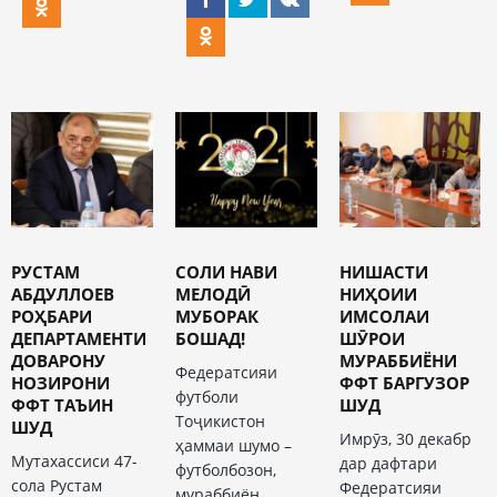
РУСТАМ
СОЛИ НАВИ
НИШАСТИ
АБДУЛЛОЕВ
МЕЛОДӢ
НИҲОИИ
РОҲБАРИ
МУБОРАК
ИМСОЛАИ
ДЕПАРТАМЕНТИ
БОШАД!
ШӮРОИ
ДОВАРОНУ
МУРАББИЁНИ
Федератсияи
НОЗИРОНИ
ФФТ БАРГУЗОР
футболи
ФФТ ТАЪИН
ШУД
Тоҷикистон
ШУД
Имрӯз, 30 декабр
ҳаммаи шумо –
Мутахассиси 47-
дар дафтари
футболбозон,
сола Рустам
Федератсияи
мураббиён,