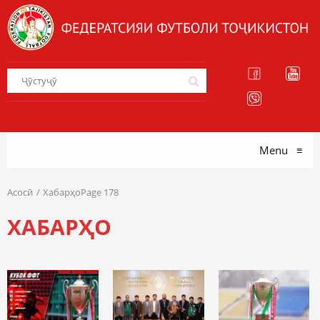
Menu
≡
Асосӣ
ХабарҳоPage 178
ХАБАРҲО