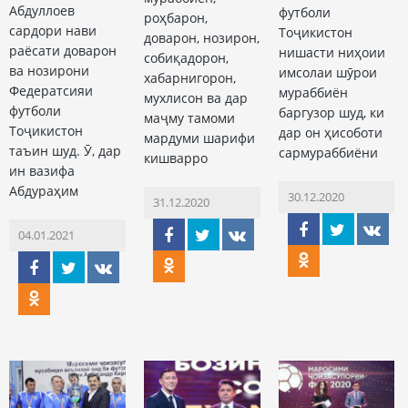
Абдуллоев
футболи
роҳбарон,
сардори нави
Тоҷикистон
доварон, нозирон,
раёсати доварон
нишасти ниҳоии
собиқадорон,
ва нозирони
имсолаи шӯрои
хабарнигорон,
Федератсияи
мураббиён
мухлисон ва дар
футболи
баргузор шуд, ки
маҷму тамоми
Тоҷикистон
дар он ҳисоботи
мардуми шарифи
таъин шуд. Ӯ, дар
сармураббиёни
кишварро
ин вазифа
Абдураҳим
30.12.2020
31.12.2020
04.01.2021