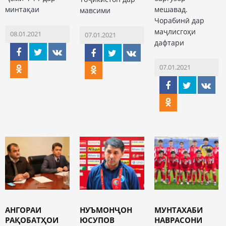
минтақаи
мешавад.
мавсими
Чорабинӣ дар
маҷлисгоҳи
08.01.2021
07.01.2021
дафтари
07.01.2021
АНГОРАИ
НУЪМОНҶОН
МУНТАХАБИ
РАҚОБАТҲОИ
ЮСУПОВ
НАВРАСОНИ