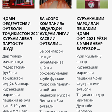
ҶОМИ
БА «СОРО
ҚУРЪАКАШИИ
ФЕДЕРАТСИЯИ
КОМПАНИЯ»
МАРҲИЛАИ
ФУТБОЛИ
МЕДАЛҲОИ
ПЕШАКИИ
ТОҶИКИСТОН-2021:
НУҚРАИ ЛИГАИ
ҶОМИ
ҚУРЪАИ АВВАЛ
КАСБИИ
ФФТ-2021 РӮЗИ
ПАРТОФТА
ФУТЗАЛИ ...
8-УМИ ЯНВАР
ШУД!
БАРГУЗОР ...
Ба бозигарон,
Дар толори
Рӯзи ҷумъаи 8
ситоди
маҷлисгоҳи
январ
мураббиён ва
Федератсияи
қуръакашии
ҳайати
футболи
марҳилаи
роҳбаркунандаи
Тоҷикистон
пешакии Ҷоми
клуби футзали
имрӯз, 8 январ,
Федератсияи
“Соро компания”-
қуръакашии
футболи
и пойтахт
марҳилаи
Тоҷикистон дар
медалҳои нуқраи
пешакии аз рӯи
минтақаи
Лигаи касбии
ҳисоб 10-умин
Душанбе
футзали
Ҷоми ФФТ дар
баргузор
Тоҷикистон дар