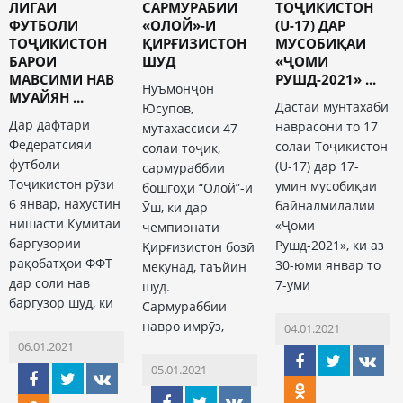
ЛИГАИ
САРМУРАБИИ
ТОҶИКИСТОН
ФУТБОЛИ
«ОЛОЙ»-И
(U-17) ДАР
ТОҶИКИСТОН
ҚИРҒИЗИСТОН
МУСОБИҚАИ
БАРОИ
ШУД
«ҶОМИ
МАВСИМИ НАВ
РУШД-2021» ...
Нуъмонҷон
МУАЙЯН ...
Дастаи мунтахаби
Юсупов,
Дар дафтари
наврасони то 17
мутахассиси 47-
Федератсияи
солаи Тоҷикистон
солаи тоҷик,
футболи
(U-17) дар 17-
сармураббии
Тоҷикистон рӯзи
умин мусобиқаи
бошгоҳи “Олой”-и
6 январ, нахустин
байналмилалии
Ӯш, ки дар
нишасти Кумитаи
«Ҷоми
чемпионати
баргузории
Рушд-2021», ки аз
Қирғизистон бозӣ
рақобатҳои ФФТ
30-юми январ то
мекунад, таъйин
дар соли нав
7-уми
шуд.
баргузор шуд, ки
Сармураббии
навро имрӯз,
04.01.2021
06.01.2021
05.01.2021