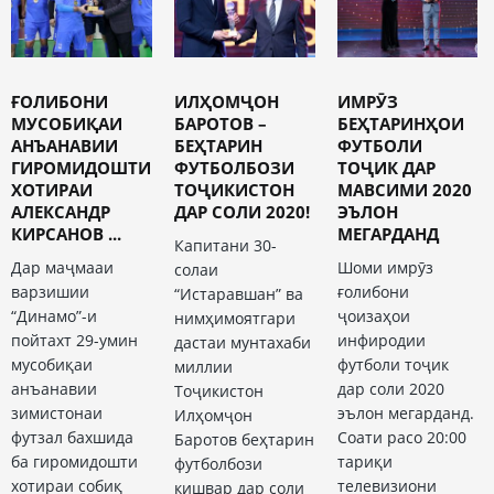
ҒОЛИБОНИ
ИЛҲОМҶОН
ИМРӮЗ
МУСОБИҚАИ
БАРОТОВ –
БЕҲТАРИНҲОИ
АНЪАНАВИИ
БЕҲТАРИН
ФУТБОЛИ
ГИРОМИДОШТИ
ФУТБОЛБОЗИ
ТОҶИК ДАР
ХОТИРАИ
ТОҶИКИСТОН
МАВСИМИ 2020
АЛЕКСАНДР
ДАР СОЛИ 2020!
ЭЪЛОН
КИРСАНОВ ...
МЕГАРДАНД
Капитани 30-
Дар маҷмааи
Шоми имрӯз
солаи
варзишии
ғолибони
“Истаравшан” ва
“Динамо”-и
ҷоизаҳои
нимҳимоятгари
пойтахт 29-умин
инфиродии
дастаи мунтахаби
мусобиқаи
футболи тоҷик
миллии
анъанавии
дар соли 2020
Тоҷикистон
зимистонаи
эълон мегарданд.
Илҳомҷон
футзал бахшида
Соати расо 20:00
Баротов беҳтарин
ба гиромидошти
тариқи
футболбози
хотираи собиқ
телевизиони
кишвар дар соли