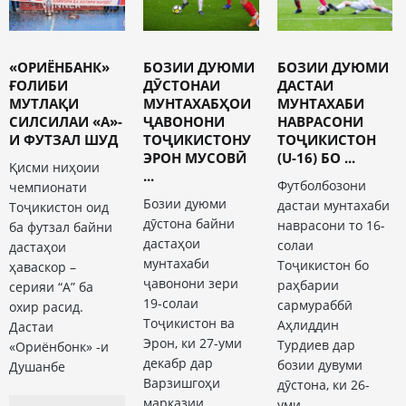
«ОРИЁНБАНК»
БОЗИИ ДУЮМИ
БОЗИИ ДУЮМИ
ҒОЛИБИ
ДӮСТОНАИ
ДАСТАИ
МУТЛАҚИ
МУНТАХАБҲОИ
МУНТАХАБИ
СИЛСИЛАИ «А»-
ҶАВОНОНИ
НАВРАСОНИ
И ФУТЗАЛ ШУД
ТОҶИКИСТОНУ
ТОҶИКИСТОН
ЭРОН МУСОВӢ
(U-16) БО ...
Қисми ниҳоии
...
Футболбозони
чемпионати
Бозии дуюми
дастаи мунтахаби
Тоҷикистон оид
дӯстона байни
наврасони то 16-
ба футзал байни
дастаҳои
солаи
дастаҳои
мунтахаби
Тоҷикистон бо
ҳаваскор –
ҷавонони зери
раҳбарии
серияи “А” ба
19-солаи
сармураббӣ
охир расид.
Тоҷикистон ва
Аҳлиддин
Дастаи
Эрон, ки 27-уми
Турдиев дар
«Ориёнбонк» -и
декабр дар
бозии дувуми
Душанбе
Варзишгоҳи
дӯстона, ки 26-
марказии
уми