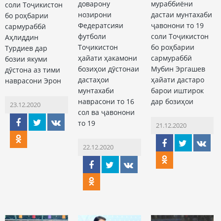
доварону
мураббиёни
соли Тоҷикистон
нозирони
дастаи мунтахаби
бо роҳбарии
Федератсияи
ҷавонони то 19
сармураббӣ
футболи
соли Тоҷикистон
Аҳлиддин
Тоҷикистон
бо роҳбарии
Турдиев дар
ҳайати ҳакамони
сармураббӣ
бозии якуми
бозиҳои дӯстонаи
Мубин Эргашев
дӯстона аз тими
дастаҳои
ҳайати дастаро
наврасони Эрон
мунтахаби
барои иштирок
наврасони то 16
дар бозиҳои
23.12.2020
сол ва ҷавонони
то 19
21.12.2020
22.12.2020