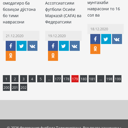
мунтахаби
омодагиро ба
Ассотсиатсияи
наврасони то 16
бозиҳои дӯстона
футболи Осиёи
сол ва
бо тими
Марказӣ (CAFA) ва
наврасони
Федератсияи
18.12.2020
21.12.2020
19.12.2020
1
2
3
4
5
...
177
178
179
180
181
...
198
199
200
201
202
© 2026 Федерация футбола Таджикистана. Все права защищены