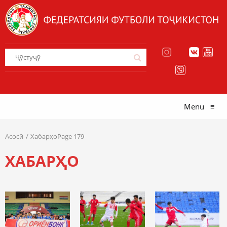
Menu
≡
Асосӣ
ХабарҳоPage 179
ХАБАРҲО