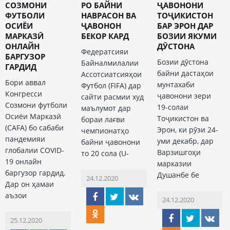
CОЗМОНИ
РО БАЙНИ
ҶАВОНОНИ
ФУТБОЛИ
НАВРАСОН ВА
ТОҶИКИСТОН
ОСИЁИ
ҶАВОНОН
БАР ЭРОН ДАР
МАРКАЗӢ
БЕКОР КАРД
БОЗИИ ЯКУМИ
ОНЛАЙН
ДӮСТОНА
Федератсияи
БАРГУЗОР
Бозии дӯстона
Байналмилалии
ГАРДИД
байни дастаҳои
Ассотсиатсияҳои
Бори аввал
мунтахаби
Футбол (FIFA) дар
Конгресси
ҷавонони зери
сайти расмии худ
Созмони футболи
19-солаи
маълумот дар
Осиёи Марказӣ
Тоҷикистон ва
бораи лағви
(CAFA) бо сабаби
Эрон, ки рӯзи 24-
чемпионатҳо
пандемияи
уми декабр, дар
байни ҷавонони
глобалии COVID-
Варзишгоҳи
то 20 сола (U-
19 онлайн
марказии
баргузор гардид.
Душанбе бе
24.12.2020
Дар он ҳамаи
аъзои
24.12.2020
25.12.2020