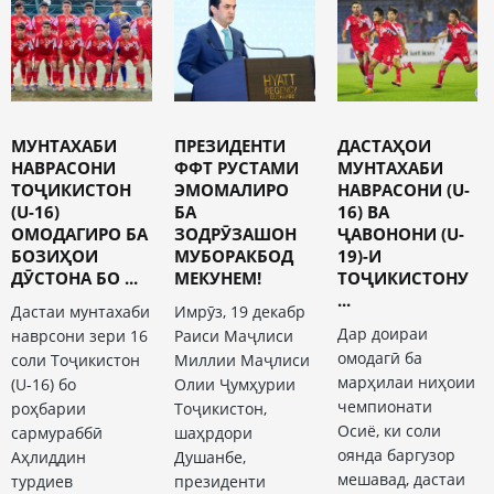
МУНТАХАБИ
ПРЕЗИДЕНТИ
ДАСТАҲОИ
НАВРАСОНИ
ФФТ РУСТАМИ
МУНТАХАБИ
ТОҶИКИСТОН
ЭМОМАЛИРО
НАВРАСОНИ (U-
(U-16)
БА
16) ВА
ОМОДАГИРО БА
ЗОДРӮЗАШОН
ҶАВОНОНИ (U-
БОЗИҲОИ
МУБОРАКБОД
19)-И
ДӮСТОНА БО ...
МЕКУНЕМ!
ТОҶИКИСТОНУ
...
Дастаи мунтахаби
Имрӯз, 19 декабр
Дар доираи
наврсони зери 16
Раиси Маҷлиси
омодагӣ ба
соли Тоҷикистон
Миллии Маҷлиси
марҳилаи ниҳоии
(U-16) бо
Олии Ҷумҳурии
чемпионати
роҳбарии
Тоҷикистон,
Осиё, ки соли
сармураббӣ
шаҳрдори
оянда баргузор
Аҳлиддин
Душанбе,
мешавад, дастаи
турдиев
президенти