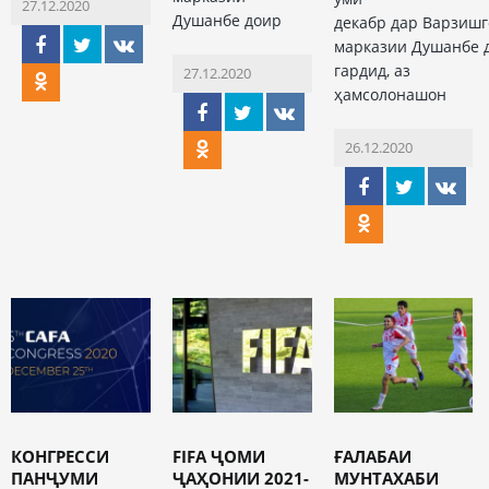
27.12.2020
Душанбе доир
декабр дар Варзишг
марказии Душанбе 
гардид, аз
27.12.2020
ҳамсолонашон
26.12.2020
КОНГРЕССИ
FIFA ҶОМИ
ҒАЛАБАИ
ПАНҶУМИ
ҶАҲОНИИ 2021-
МУНТАХАБИ