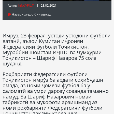
Автор
Info@fft.tj
| 23.02.2021
Назари худро бинависед
Имрӯз, 23 феврал, устоди устодони футболи
ватанӣ, аъзои Кумитаи иҷроияи
Федератсияи футболи Тоҷикистон,
Мураббии шоистаи ИҶШС ва Ҷумҳурии
Тоҷикистон – Шариф Назаров 75 сола
шуданд.
Роҳбарияти Федератсияи футболи
Тоҷикистон имрӯз ба аёдати соҳибҷашн
омада, аз номи ҷомеаи футбол ба ӯ
саломатӣ ва умри дарозу созанда таманно
намуд. Ба Шариф Назарович номаи
табрикотӣ ва мукофоти арзишманд аз
номи роҳбарияти Федератсияи футболи
Тоҷикистон тақдим карда шуд.