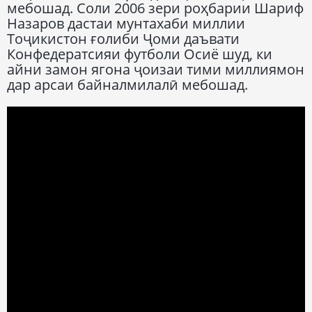
мебошад. Соли 2006 зери роҳбарии Шариф
Назаров дастаи мунтахаби миллии
Тоҷикистон ғолиби Ҷоми даъвати
Конфедератсияи футболи Осиё шуд, ки
айни замон ягона ҷоизаи тими миллиямон
дар арсаи байналмилалӣ мебошад.