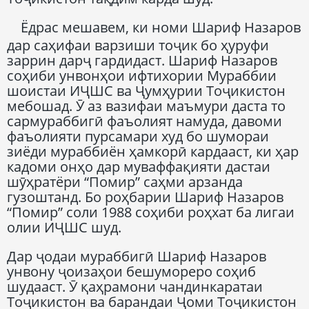
Ёдрас мешавем, ки номи Шариф Назаров
дар саҳифаи варзиши тоҷик бо ҳуруфи
заррин дарҷ гардидаст. Шариф Назаров
соҳиби унвонҳои ифтихории Мураббии
шоистаи ИҶШС ва Ҷумҳурии Тоҷикистон
мебошад. Ӯ аз вазифаи маъмури даста то
сармураббигӣ фаъолият намуда, давоми
фаъолияти пурсамари худ бо шумораи
зиёди мураббиён ҳамкорӣ кардааст, ки ҳар
кадоми онҳо дар муваффақияти дастаи
шӯҳратёри “Помир” саҳми арзанда
гузоштанд. Бо роҳбарии Шариф Назаров
“Помир” соли 1988 соҳиби роҳхат ба лигаи
олии ИҶШС шуд.
Дар ҷодаи мураббигӣ Шариф Назаров
унвону ҷоизаҳои бешумореро соҳиб
шудааст. Ӯ қаҳрамони чандинкаратаи
Тоҷикистон ва барандаи Ҷоми Тоҷикистон