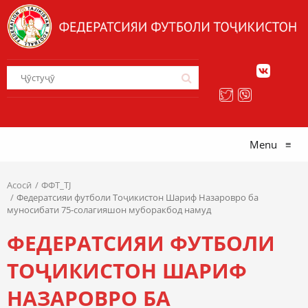
Menu
≡
Асосӣ
ФФТ_TJ
Федератсияи футболи Тоҷикистон Шариф Назаровро ба
муносибати 75-солагияшон муборакбод намуд
ФЕДЕРАТСИЯИ ФУТБОЛИ
ТОҶИКИСТОН ШАРИФ
НАЗАРОВРО БА