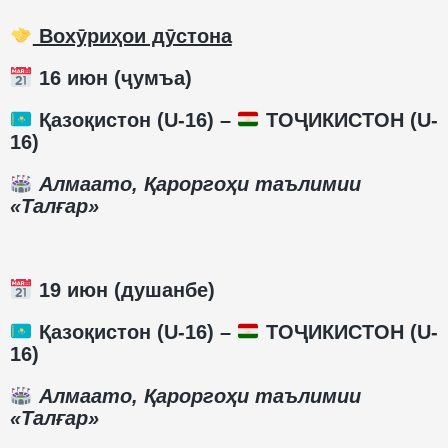
Вохӯриҳои дӯстона
16 июн (ҷумъа)
Қазоқистон (U-16) –
ТОҶИКИСТОН (U-
16)
Алмаато, Қароргоҳи таълимии
«Талғар»
19 июн (душанбе)
Қазоқистон (U-16) –
ТОҶИКИСТОН (U-
16)
Алмаато, Қароргоҳи таълимии
«Талғар»