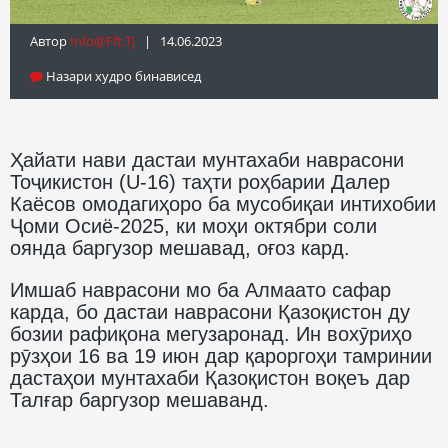
Автор
Info@fft.tj
| 14.06.2023
Назари худро бинависед
Ҳайати нави дастаи мунтахаби наврасони
Тоҷикистон (U-16) таҳти роҳбарии Далер
Каёсов омодагиҳоро ба мусобиқаи интихобии
Ҷоми Осиё-2025, ки моҳи октябри соли
оянда баргузор мешавад, оғоз кард.
Имшаб наврасони мо ба Алмаато сафар
карда, бо дастаи наврасони Қазоқистон ду
бозии рафиқона мегузаронад. Ин вохӯриҳо
рӯзҳои 16 ва 19 июн дар қароргоҳи тамринии
дастаҳои мунтахаби Қазоқистон воқеъ дар
Талғар баргузор мешаванд.