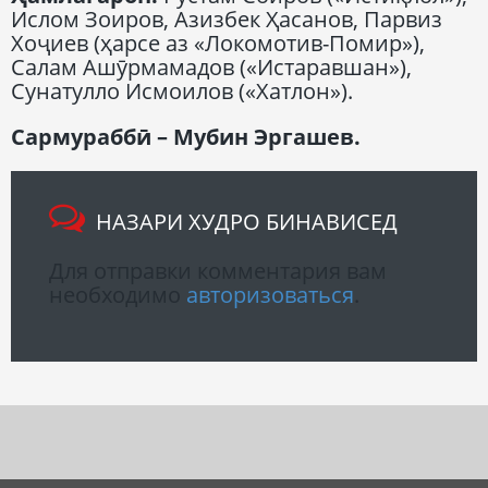
Ислом Зоиров, Азизбек Ҳасанов, Парвиз
Хоҷиев (ҳарсе аз «Локомотив-Помир»),
Салам Ашӯрмамадов («Истаравшан»),
Сунатулло Исмоилов («Хатлон»).
Сармураббӣ – Мубин Эргашев.
НАЗАРИ ХУДРО БИНАВИСЕД
Для отправки комментария вам
необходимо
авторизоваться
.