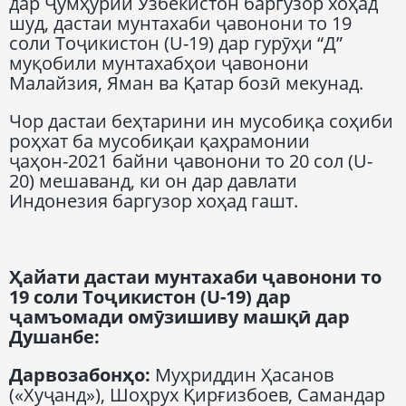
дар Ҷумҳурии Узбекистон баргузор хоҳад
шуд, дастаи мунтахаби ҷавонони то 19
соли Тоҷикистон (U-19) дар гурӯҳи “Д”
муқобили мунтахабҳои ҷавонони
Малайзия, Яман ва Қатар бозӣ мекунад.
Чор дастаи беҳтарини ин мусобиқа соҳиби
роҳхат ба мусобиқаи қаҳрамонии
ҷаҳон-2021 байни ҷавонони то 20 сол (U-
20) мешаванд, ки он дар давлати
Индонезия баргузор хоҳад гашт.
Ҳайати дастаи мунтахаби ҷавонони то
19 соли Тоҷикистон (U-19) дар
ҷамъомади омӯзишиву машқӣ дар
Душанбе:
Дарвозабонҳо:
Муҳриддин Ҳасанов
(«Хуҷанд»), Шоҳрух Қирғизбоев, Самандар