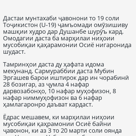
Дастаи мунтахаби ҷавонони то 19 соли
Тоҷикистон (U-19) ҷамъомади омӯзишиву
машқии худро дар Душанбе шурӯъ кард.
Омодагии даста ба марҳилаи ниҳоии
мусобиқаи қаҳарамонии Осиё нигаронида
шудаст.
Тамринҳои даста ду ҳафата идома
мекунанд. Сармураббии даста Мубин
Эргашев барои иштирок дар ин чорабинӣ
28 бозигар, аз ҷумла 4 нафар
дарвозабонҳо, 10 нафар муҳофизон, 8
нафар ниммуҳофизон ва 6 нафар
ҳамлагаронро даъват кардаст.
Ёдрас мешавем, ки марҳилаи ниҳоии
мусобиқаи қаҳрамонии Осиё байни
ҷавонон, ки аз 3 то 20 марти соли оянда