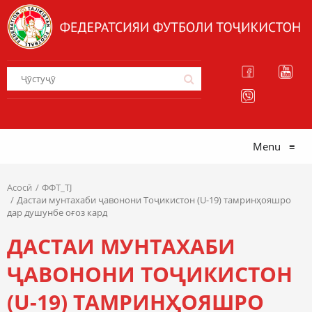
Menu
≡
Асосӣ
ФФТ_TJ
Дастаи мунтахаби ҷавонони Тоҷикистон (U-19) тамринҳояшро
дар душунбе оғоз кард
ДАСТАИ МУНТАХАБИ
ҶАВОНОНИ ТОҶИКИСТОН
(U-19) ТАМРИНҲОЯШРО