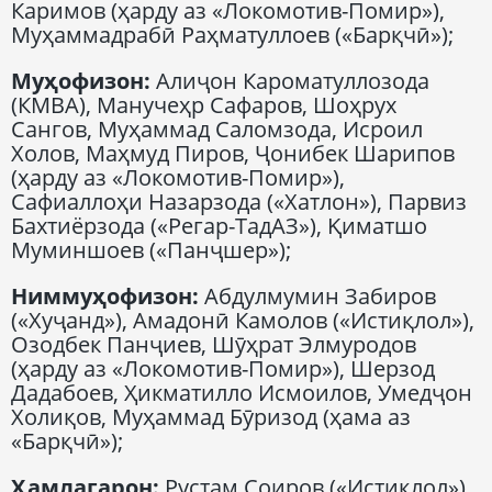
Каримов (ҳарду аз «Локомотив-Помир»),
Муҳаммадрабӣ Раҳматуллоев («Барқчӣ»);
Муҳофизон:
Алиҷон Кароматуллозода
(КМВА), Манучеҳр Сафаров, Шоҳрух
Сангов, Муҳаммад Саломзода, Исроил
Холов, Маҳмуд Пиров, Ҷонибек Шарипов
(ҳарду аз «Локомотив-Помир»),
Сафиаллоҳи Назарзода («Хатлон»), Парвиз
Бахтиёрзода («Регар-ТадАЗ»), Қиматшо
Муминшоев («Панҷшер»);
Ниммуҳофизон:
Абдулмумин Забиров
(«Хуҷанд»), Амадонӣ Камолов («Истиқлол»),
Озодбек Панҷиев, Шӯҳрат Элмуродов
(ҳарду аз «Локомотив-Помир»), Шерзод
Дадабоев, Ҳикматилло Исмоилов, Умедҷон
Холиқов, Муҳаммад Бӯризод (ҳама аз
«Барқчӣ»);
Ҳамлагарон:
Рустам Соиров («Истиқлол»),