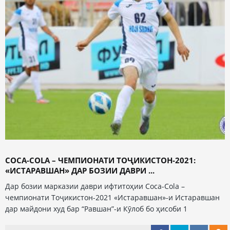
COCA-СOLA – ЧЕМПИОНАТИ ТОҶИКИСТОН-2021:
«ИСТАРАВШАН» ДАР БОЗИИ ДАВРИ ...
Дар бозии марказии даври ифтитоҳии Coca-Cola –
чемпионати Тоҷикистон-2021 «Истаравшан»-и Истаравшан
дар майдони худ бар “Равшан”-и Кӯлоб бо ҳисоби 1