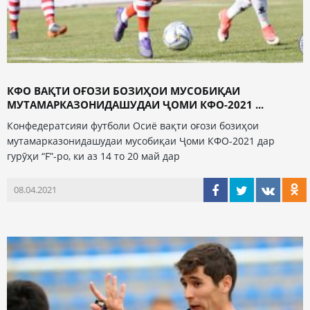
КФО ВАҚТИ ОҒОЗИ БОЗИҲОИ МУСОБИҚАИ
МУТАМАРКАЗОНИДАШУДАИ ҶОМИ КФО-2021 ...
Конфедератсияи футболи Осиё вақти оғози бозиҳои
мутамарказонидашудаи мусобиқаи Ҷоми КФО-2021 дар
гурӯҳи “F”-ро, ки аз 14 то 20 май дар
08.04.2021