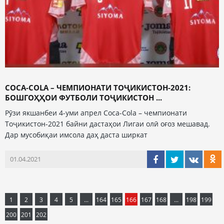
COCA-СOLA – ЧЕМПИОНАТИ ТОҶИКИСТОН-2021:
БОШГОҲҲОИ ФУТБОЛИ ТОҶИКИСТОН ...
Рӯзи якшанбеи 4-уми апрел Coca-Cola – чемпионати
Тоҷикистон-2021 байни дастаҳои Лигаи олӣ оғоз мешавад.
Дар мусобиқаи имсола даҳ даста ширкат
01.04.2021
1
2
3
4
5
...
164
165
166
167
168
...
198
199
200
201
202