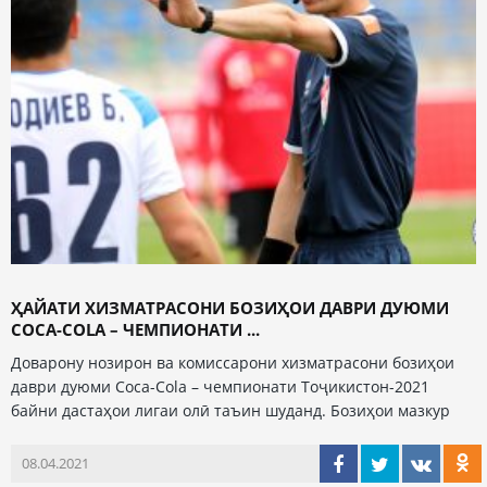
ҲАЙАТИ ХИЗМАТРАСОНИ БОЗИҲОИ ДАВРИ ДУЮМИ
СOCA-СOLA – ЧЕМПИОНАТИ ...
Доварону нозирон ва комиссарони хизматрасони бозиҳои
даври дуюми Coca-Cola – чемпионати Тоҷикистон-2021
байни дастаҳои лигаи олӣ таъин шуданд. Бозиҳои мазкур
08.04.2021