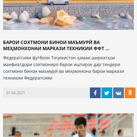
БАРОИ СОХТМОНИ БИНОИ МАЪМУРӢ ВА
МЕҲМОНХОНАИ МАРКАЗИ ТЕХНИКИИ ФФТ ...
Федератсияи футболи Тоҷикистон ҳамаи ширкатҳои
манфиатдори сохтмониро барои иштирок дар тендери
сохтмони бинои маъмурӣ ва меҳмонхона барои маркази
техникии Федератсияи
07.04.2021