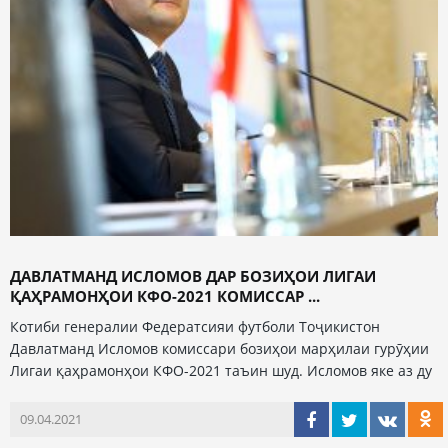
ДАВЛАТМАНД ИСЛОМОВ ДАР БОЗИҲОИ ЛИГАИ
ҚАҲРАМОНҲОИ КФО-2021 КОМИССАР ...
Котиби генералии Федератсияи футболи Тоҷикистон
Давлатманд Исломов комиссари бозиҳои марҳилаи гурӯҳии
Лигаи қаҳрамонҳои КФО-2021 таъин шуд. Исломов яке аз ду
09.04.2021