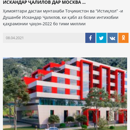
ИСКАНДАР ҶАЛИЛОВ ДАР МОСКВА ...
Ҳимоятгари дастаи мунтахаби Тоҷикистон ва “Истиқлол” -и
Душанбе Искандар Ҷалилов, ки қабл аз бозии интихобии
қаҳрамонии ҷаҳон-2022 бо тими миллии
08.04.2021