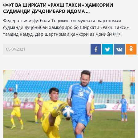
ФФТ ВА ШИРКАТИ «РАХШ ТАКСИ» ҲАМКОРИИ
СУДМАНДИ ДУҶОНИБАРО ИДОМА ...
Федератсияи футболи Тоҷикистон муҳлати шартномаи
судманди дуҷонибаи ҳамкориро бо Ширкати «Рахш Такси»
тамдид намуд. Дар шартномаи ҳамкорӣ аз ҷониби ФФТ
06.04.2021