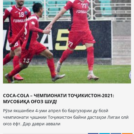
COCA-COLA – ЧЕМПИОНАТИ ТОҶИКИСТОН-2021:
МУСОБИҚА ОҒОЗ ШУД!
Рӯзи якшанбеи 4-уми апрел бо баргузории ду бозӣ
чемпионати ҷашнии Тоҷикистон байни дастаҳои Лигаи олӣ
оғоз ёфт. Дар даври аввали