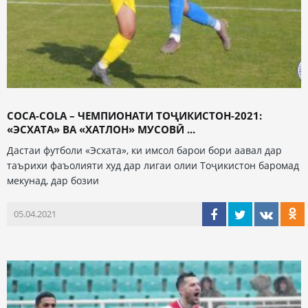
COCA-СOLA – ЧЕМПИОНАТИ ТОҶИКИСТОН-2021:
«ЭСХАТА» ВА «ХАТЛОН» МУСОВӢ ...
Дастаи футболи «Эсхата», ки имсол барои бори аавал дар
таърихи фаъолияти худ дар лигаи олии Тоҷикистон баромад
мекунад, дар бозии
05.04.2021