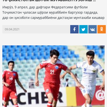
Имрӯз, 9 апрел, дар дафтари Федератсияи футболи
Тоҷикистон ҷаласаи шӯрои мураббиён баргузор гардида,
дар он ҳисоботи сармураббиёни дастаҳои мунтахаби кишвар
09.04.2021