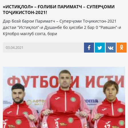
«ИСТИҚЛОЛ» – ҒОЛИБИ ПАРИМАТЧ – СУПЕРҶОМИ
ТОҶИКИСТОН-2021!
Дар бозӣ барои Париматч – Суперҷоми Тоҷикистон-2021
дастаи “Истиқлол”-и Душанбе бо ҳисоби 2 бар 0 “Равшан”-и
Кӯлобро мағлуб сохта, бори
03.04.2021