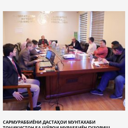
САРМУРАББИЁНИ ДАСТАҲОИ МУНТАХАБИ
ТОҶИКИСТОН БА ШӮРОИ МУРАББИЁН ГУЗОРИШ ...