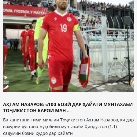
АҲТАМ НАЗАРОВ: «100 БОЗӢ ДАР ҲАЙАТИ МУНТАХАБИ
ТОҶИКИСТОН БАРОИ МАН ...
Ба капитани тими миллии Тоҷикистон Аҳтам Назаров, ки дар
вохӯрии дӯстона муқобили мунтахаби Ҳиндустон (1:1)
садумин бозии худро дар ҳайати