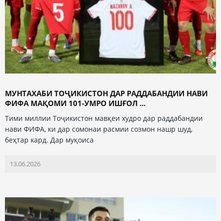
МУНТАХАБИ ТОҶИКИСТОН ДАР РАДДАБАНДИИ НАВИ
ФИФА МАҚОМИ 101-УМРО ИШҒОЛ ...
Тими миллии Тоҷикистон мавқеи худро дар раддабандии
нави ФИФА, ки дар сомонаи расмии созмон нашр шуд,
беҳтар кард. Дар муқоиса
13.06.2026