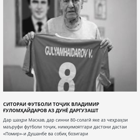
СИТОРАИ ФУТБОЛИ ТОҶИК ВЛАДИМИР
ҒУЛОМҲАЙДАРОВ АЗ ДУНЁ ДАРГУЗАШТ
Дар шаҳри Маскав, дар синни 80-солагӣ яке аз чеҳраҳои
маъруфи футболи тоҷик, нимҳимоятгари дастони дастаи
«Помир»-и Душанбе ва собиқ бозигари