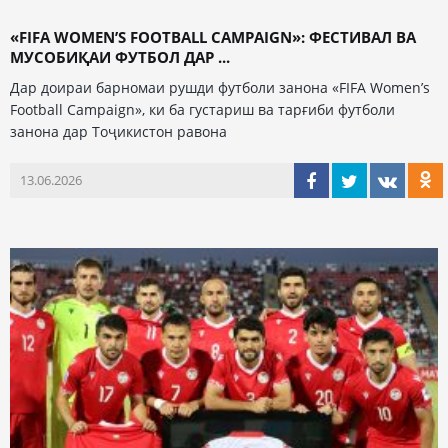
«FIFA WOMEN’S FOOTBALL CAMPAIGN»: ФЕСТИВАЛ ВА
МУСОБИҚАИ ФУТБОЛ ДАР ...
Дар доираи барномаи рушди футболи занона «FIFA Women’s
Football Campaign», ки ба густариш ва тарғиби футболи
занона дар Тоҷикистон равона
13.06.2026