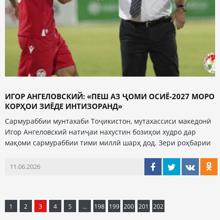
ИГОР АНГЕЛОВСКИЙ: «ПЕШ АЗ ҶОМИ ОСИЁ-2027 МОРО
КОРҲОИ ЗИЁДЕ ИНТИЗОРАНД»
Сармураббии мунтахаби Тоҷикистон, мутахассиси македонӣ
Игор Ангеловский натиҷаи нахустин бозиҳои худро дар
мақоми сармураббии тими миллӣ шарҳ дод. Зери роҳбарии
11.06.2026
1
2
3
4
5
...
198
199
200
201
202