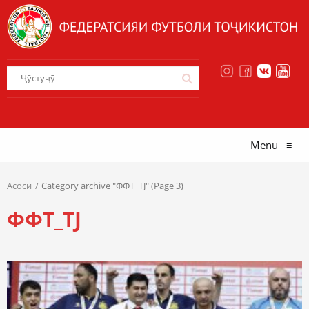
Menu
≡
Асосӣ
Category archive "ФФТ_TJ" (Page 3)
ФФТ_TJ