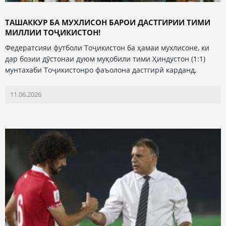
ТАШАККУР БА МУХЛИСОН БАРОИ ДАСТГИРИИ ТИМИ
МИЛЛИИ ТОҶИКИСТОН!
Федератсияи футболи Тоҷикистон ба ҳамаи мухлисоне, ки
дар бозии дӯстонаи дуюм муқобили тими Ҳиндустон (1:1)
мунтахаби Тоҷикистонро фаъолона дастгирӣ карданд,
11.06.2026