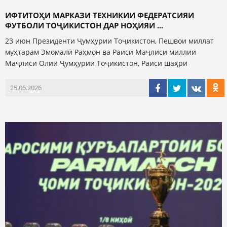
ИФТИТОҲИ МАРКАЗИ ТЕХНИКИИ ФЕДЕРАТСИЯИ
ФУТБОЛИ ТОҶИКИСТОН ДАР НОҲИЯИ ...
23 июн Президенти Ҷумҳурии Тоҷикистон, Пешвои миллат
муҳтарам Эмомалӣ Раҳмон ва Раиси Маҷлиси миллии
Маҷлиси Олии Ҷумҳурии Тоҷикистон, Раиси шаҳри
25.06.2026