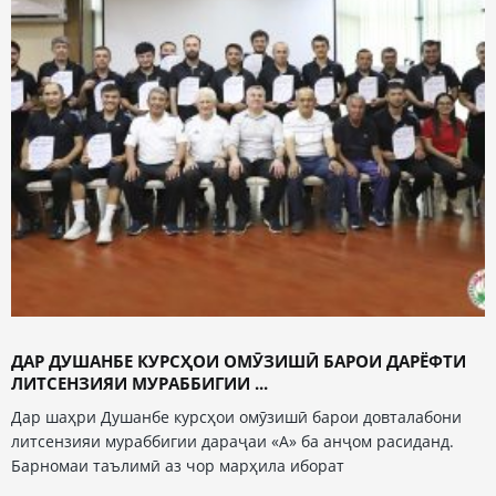
ДАР ДУШАНБЕ КУРСҲОИ ОМӮЗИШӢ БАРОИ ДАРЁФТИ
ЛИТСЕНЗИЯИ МУРАББИГИИ ...
Дар шаҳри Душанбе курсҳои омӯзишӣ барои довталабони
литсензияи мураббигии дараҷаи «А» ба анҷом расиданд.
Барномаи таълимӣ аз чор марҳила иборат