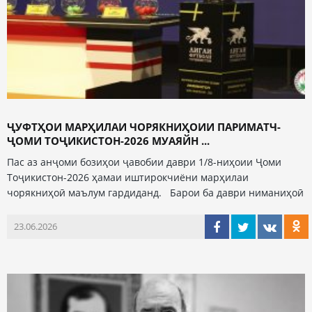
ҶУФТҲОИ МАРҲИЛАИ ЧОРЯКНИҲОИИ ПАРИМАТЧ-
ҶОМИ ТОҶИКИСТОН-2026 МУАЯЙН ...
Пас аз анҷоми бозиҳои ҷавобии даври 1/8-ниҳоии Ҷоми
Тоҷикистон-2026 ҳамаи иштирокчиёни марҳилаи
чорякниҳоӣ маълум гардиданд. Барои ба даври ниманиҳоӣ
23.06.2026