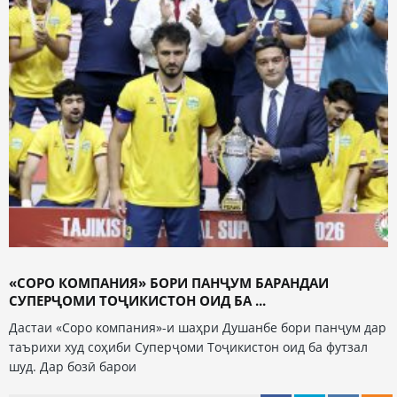
«СОРО КОМПАНИЯ» БОРИ ПАНҶУМ БАРАНДАИ
СУПЕРҶОМИ ТОҶИКИСТОН ОИД БА ...
Дастаи «Соро компания»-и шаҳри Душанбе бори панҷум дар
таърихи худ соҳиби Суперҷоми Тоҷикистон оид ба футзал
шуд. Дар бозӣ барои