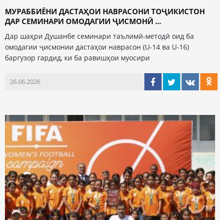
МУРАББИЁНИ ДАСТАҲОИ НАВРАСОНИ ТОҶИКИСТОН
ДАР СЕМИНАРИ ОМОДАГИИ ҶИСМОНӢ ...
Дар шаҳри Душанбе семинари таълимӣ-методӣ оид ба
омодагии ҷисмонии дастаҳои наврасон (U-14 ва U-16)
баргузор гардид, ки ба равишҳои муосири
26.06.2026