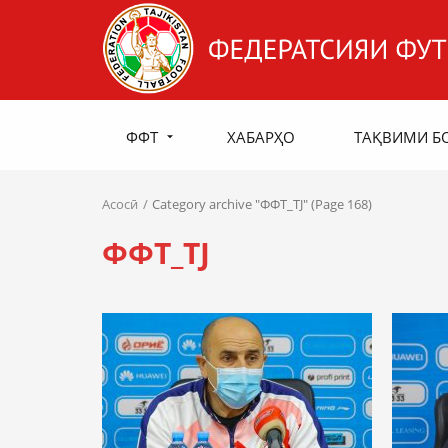
ФФТ
ХАБАРҲО
ТАҚВИМИ Б
Асосӣ
Category archive "ФФТ_TJ" (Page 168)
ФФТ_TJ