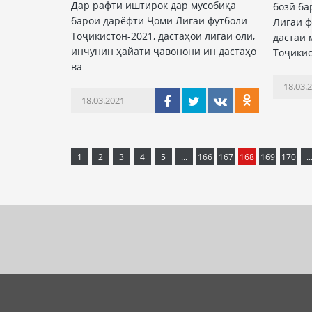
Дар рафти иштирок дар мусобиқа
бозӣ б
барои дарёфти Ҷоми Лигаи футболи
Лигаи ф
Тоҷикистон-2021, дастаҳои лигаи олӣ,
дастаи 
инчунин ҳайати ҷавонони ин дастаҳо
Тоҷикис
ва
18.03.
18.03.2021
1
2
3
4
5
...
166
167
168
169
170
..