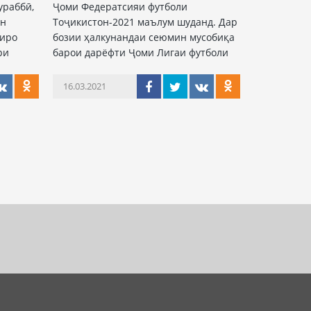
ураббӣ,
Ҷоми Федератсияи футболи
он
Тоҷикистон-2021 маълум шуданд. Дар
лиро
бозии ҳалкунандаи сеюмин мусобиқа
ри
барои дарёфти Ҷоми Лигаи футболи
16.03.2021