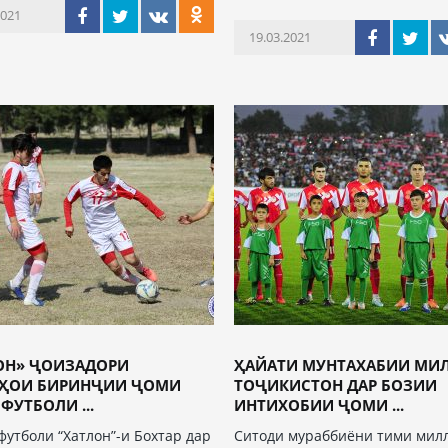
2021
19.03.2021
ОН» ҶОИЗАДОРИ
ҲАЙАТИ МУНТАХАБИИ МИ
ҲОИ БИРИНҶИИ ҶОМИ
ТОҶИКИСТОН ДАР БОЗИИ
ФУТБОЛИ ...
ИНТИХОБИИ ҶОМИ ...
футболи “Хатлон”-и Бохтар дар
Ситоди мураббиёни тими мил