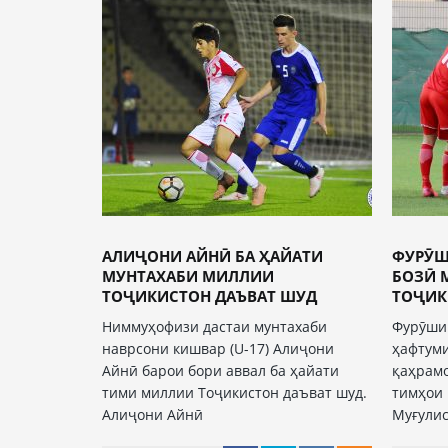
АЛИҶОНИ АЙНӢ БА ҲАЙАТИ
ФУРӮШ
МУНТАХАБИ МИЛЛИИ
БОЗӢ 
ТОҶИКИСТОН ДАЪВАТ ШУД
ТОҶИКИ
Ниммуҳофизи дастаи мунтахаби
Фурӯши 
наврсони кишвар (U-17) Алиҷони
ҳафтум
Айнӣ барои бори аввал ба ҳайати
қаҳрамо
тими миллии Тоҷикистон даъват шуд.
тимҳои 
Алиҷони Айнӣ
Муғулис