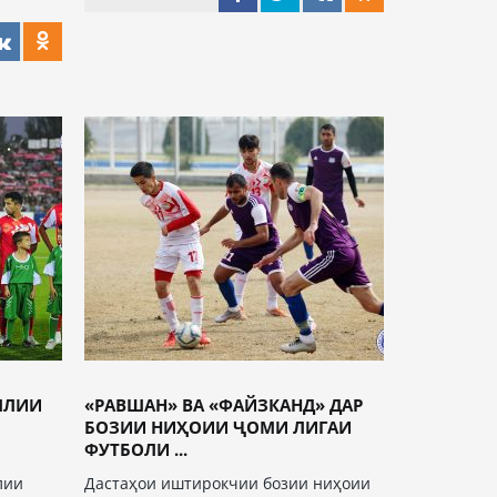
ЛЛИИ
«РАВШАН» ВА «ФАЙЗКАНД» ДАР
БОЗИИ НИҲОИИ ҶОМИ ЛИГАИ
ФУТБОЛИ ...
лии
Дастаҳои иштирокчии бозии ниҳоии