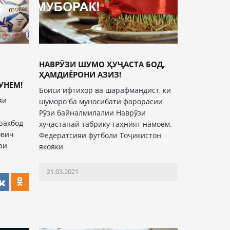
НАВРӮЗИ ШУМО ҲУҶАСТА БОД,
ҲАМДИЁРОНИ АЗИЗ!
УНЕМ!
Боиси ифтихор ва шарафмандист, ки
яи
шуморо ба муносибати фарорасии
Рӯзи байналмилалии Наврӯзи
ракбод
хуҷастапай табрику таҳният намоем.
ович
Федератсияи футболи Тоҷикистон
ри
якояки
21.03.2021