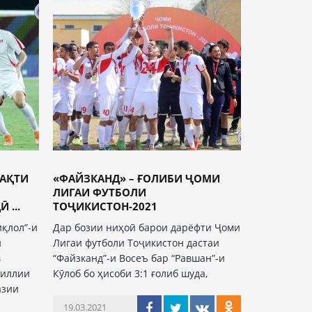
ВАҚТИ
«ФАЙЗКАНД» – ҒОЛИБИ ҶОМИ
ЛИГАИ ФУТБОЛИ
 ...
ТОҶИКИСТОН-2021
иқлол”-и
Дар бозии ниҳоӣ барои дарёфти Ҷоми
и
Лигаи футболи Тоҷикистон дастаи
в
“Файзканд”-и Восеъ бар “Равшан”-и
миллии
Кӯлоб бо ҳисоби 3:1 ғолиб шуда,
азии
19.03.2021