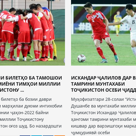
И БИЛЕТҲО БА ТАМОШОИ
ИСКАНДАР ҶАЛИЛОВ ДАР 
МИЁНИ ТИМҲОИ МИЛЛИИ
ТАМРИНИ МУНТАХАБИ
СТОНУ ...
ТОҶИКИСТОН ОСЕБИ ҶИДДӢ
билетҳо ба бозии даври
Муҳофизатгари 28-солаи “Ист
и марҳилаи дуюми интихобии
Душанбе ва мунтахаби милли
нии ҷаҳон-2022 байни
Тоҷикистон Искандар Ҷалило
миллии Тоҷикистону
ҳангоми тамрини мунтахаби 
тон оғоз шуд. Бо назардошти
кишвар дар варзишгоҳи марк
ҷумҳуриявӣ осеби