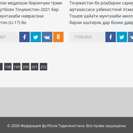
арои медалҳои биринҷии Ҷоми
Тоҷикистон бо роҳбарии сарм
утболи Тоҷикистон-2021 бар
мутахассиси узбекистонӣ Усм
мунтахаби наврасони
Тошев ҳайати мунтахаби мил
тон (U-17) бо
барои иштирок дар бозии дав
2021
17.03.2021
.
198
199
200
201
202
© 2026 Федерация футбола Таджикистана. Все права защищены