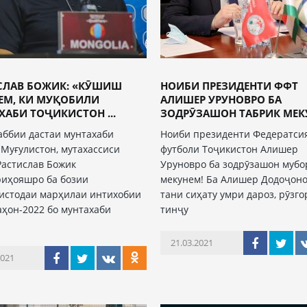
СЛАВ БОЖИК: «КӮШИШ
НОИБИ ПРЕЗИДЕНТИ ФФТ
ЕМ, КИ МУҚОБИЛИ
АЛИШЕР УРУНОВРО БА
ХАБИ ТОҶИКИСТОН ...
ЗОДРӮЗАШОН ТАБРИК МЕК
ббии дастаи мунтахаби
Ноиби президенти Федератси
Муғулистон, мутахассиси
футболи Тоҷикистон Алишер
Растислав Божик
Уруновро ба зодрӯзашон мубо
риҳояшро ба бозии
мекунем! Ба Алишер Додоҷон
истодаи марҳилаи интихобии
тани сиҳату умри дароз, рӯзго
ҳон-2022 бо мунтахаби
тинҷу
21.03.2021
2021