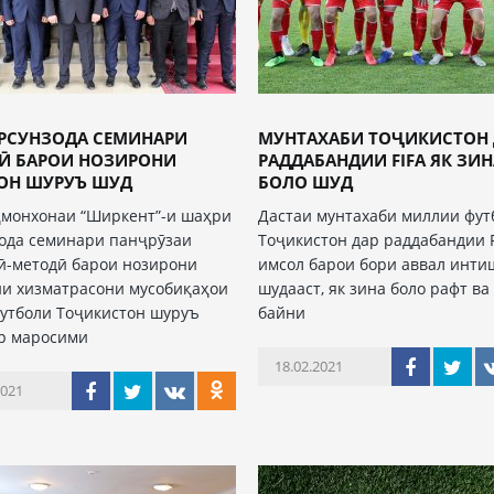
УРСУНЗОДА СЕМИНАРИ
МУНТАХАБИ ТОҶИКИСТОН 
Ӣ БАРОИ НОЗИРОНИ
РАДДАБАНДИИ FIFA ЯК ЗИН
ОН ШУРУЪ ШУД
БОЛО ШУД
ҳмонхонаи “Ширкент”-и шаҳри
Дастаи мунтахаби миллии фут
ода семинари панҷрӯзаи
Тоҷикистон дар раддабандии F
ӣ-методӣ барои нозирони
имсол барои бори аввал инти
и хизматрасони мусобиқаҳои
шудааст, як зина боло рафт ва
утболи Тоҷикистон шуруъ
байни
р маросими
18.02.2021
2021