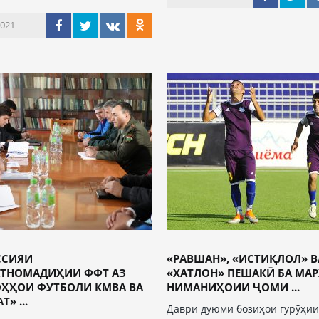
2021
ССИЯИ
«РАВШАН», «ИСТИҚЛОЛ» В
ТНОМАДИҲИИ ФФТ АЗ
«ХАТЛОН» ПЕШАКӢ БА МА
ҲҲОИ ФУТБОЛИ КМВА ВА
НИМАНИҲОИИ ҶОМИ ...
» ...
Даври дуюми бозиҳои гурӯҳии