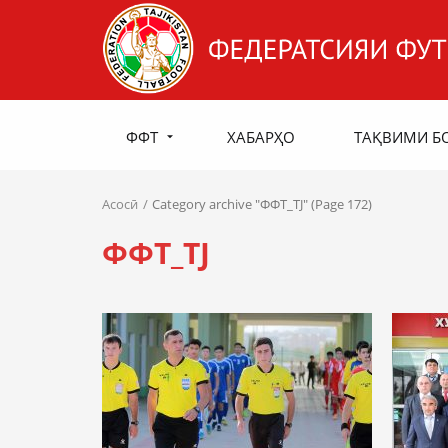
ФФТ
ХАБАРҲО
ТАҚВИМИ Б
Асосӣ
Category archive "ФФТ_TJ" (Page 172)
ФФТ_TJ