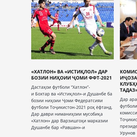
«ХАТЛОН» ВА «ИСТИҚЛОЛ» ДАР
КОМИ
БОЗИИ НИҲОИИ ҶОМИ ФФТ-2021
ИҶОЗА
КЛУБҲ
Дастаҳои футболи “Хатлон”-
ТАДАЗ» 
и Бохтар ва «Истиқлол»-и Душанбе ба
Дар ара
бозии ниҳоии Ҷоми Федератсияи
футболи
футболи Тоҷикистон-2021 роҳ ёфтанд.
комисси
Дар даври ниманиҳоии мусобиқа
Тоҷикис
«Хатлон» дар Варзишгоҳи марказии
презид
Душанбе бар «Равшан»-и
Урунов