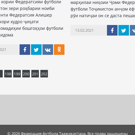
 кории Федератсияи футболи
марҳилаи ниҳоии Ҷоми Федер
тон зери роҳбарии ноиби
футболи Тоҷикистон анҷом ёфт
енти Федератсия Алишер
рӯи натиҷаи он се даста пеша
кори худро ҷиҳати
номадиҳии бошгоҳҳои футболи
13.02.2021
 идома
2021
.
198
199
200
201
202
© 2026 Федерация футбола Таджикистана. Все права защищены