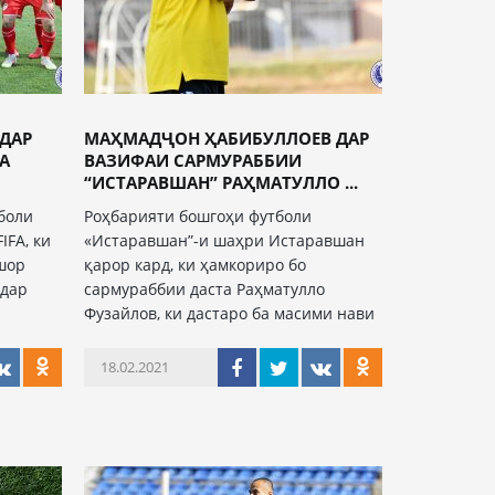
ДАР
МАҲМАДҶОН ҲАБИБУЛЛОЕВ ДАР
А
ВАЗИФАИ САРМУРАББИИ
“ИСТАРАВШАН” РАҲМАТУЛЛО ...
боли
Роҳбарияти бошгоҳи футболи
IFA, ки
«Истаравшан”-и шаҳри Истаравшан
шор
қарор кард, ки ҳамкориро бо
 дар
сармураббии даста Раҳматулло
Фузайлов, ки дастаро ба масими нави
18.02.2021