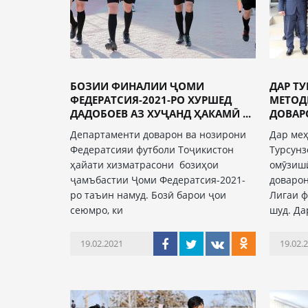
БОЗИИ ФИНАЛИИ ҶОМИ
ДАР Т
ФЕДЕРАТСИЯ-2021-РО ХУРШЕД
МЕТОД
ДАДОБОЕВ АЗ ХУҶАНД ҲАКАМӢ ...
ДОВАР
Департаменти доварон ва нозирони
Дар ме
Федератсияи футболи Тоҷикистон
Турсунз
ҳайати хизматрасони бозиҳои
омӯзиш
ҷамъбастии Ҷоми Федератсия-2021-
доварон
ро таъин намуд. Бозӣ барои ҷои
Лигаи ф
сеюмро, ки
шуд. Да
19.02.2021
19.02.