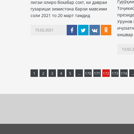
Гурӯҳии
лигаи олиро бохабар сохт, ки давраи
Тоҷикис
гузариши зимистона барои мавсими
презид
соли 2021 то 20 март тамдид
Урунов 
иҷозат
15.02.2021
кишвар
13.02.
1
2
3
4
5
...
170
171
172
173
174
..