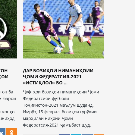
ТОН
ДАР БОЗИҲОИ НИМАНИҲОИИ
ҲОИ
ҶОМИ ФЕДЕРАТСИЯ-2021
«ИСТИҚЛОЛ» БО ...
тон ба
Ҷуфтҳои бозиҳои ниманиҳоии Ҷоми
ё барои
Федератсияи футболи
Тоҷикистон-2021 маълум шуданд.
рамонҳо
Имрӯз, 15 феврал, бозиҳои гурӯҳии
ешниҳод
марҳилаи ниҳоии Ҷоми
Федератсия-2021 ҷамъбаст шуд.