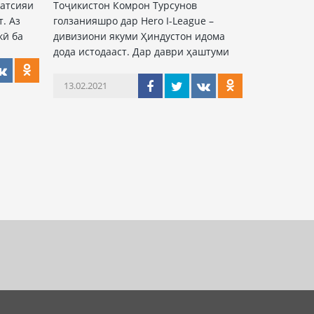
атсияи
Тоҷикистон Комрон Турсунов
. Аз
голзанияшро дар Hero I-Leaguе –
кӣ ба
дивизиони якуми Ҳиндустон идома
дода истодааст. Дар даври ҳаштуми
13.02.2021