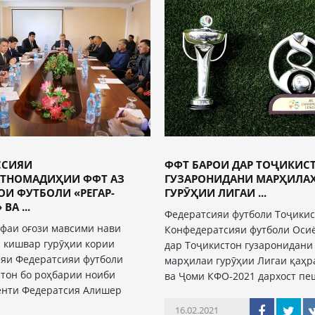
ССИЯИ
ФФТ БАРОИ ДАР ТОҶИКИС
ТНОМАДИҲИИ ФФТ АЗ
ГУЗАРОНИДАНИ МАРҲИЛА
ОИ ФУТБОЛИ «РЕГАР-
ГУРӮҲИИ ЛИГАИ ...
ВА ...
Федератсияи футболи Тоҷикис
фаи оғози мавсими нави
Конфедератсияи футболи Оси
 кишвар гурӯҳии кории
дар Тоҷикистон гузаронидани
яи Федератсияи футболи
марҳилаи гурӯҳии Лигаи қаҳ
тон бо роҳбарии ноиби
ва Ҷоми КФО-2021 дархост п
енти Федератсия Алишер
16.02.2021