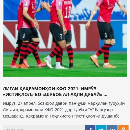
ЛИГАИ ҚАҲРАМОНҲОИ КФО-2021: ИМРӮЗ
«ИСТИҚЛОЛ» БО «ШУБОБ АЛ-АҲЛИ ДУБАЙ» ...
Имрӯз, 27 апрел, бозиҳои даври панҷуми марҳилаи гурӯҳии
Лигаи қаҳрамонҳои КФО-2021 дар гурӯҳи “А” баргузор
мешаванд. Қаҳрамони Тоҷикистон “Истиқлол”-и Душанбе
27.04.2021