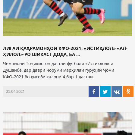
ЛИГАИ ҚАҲРАМОНҲОИ КФО-2021: «ИСТИҚЛОЛ» «АЛ-
ҲИЛОЛ»-РО ШИКАСТ ДОДА, БА ...
Чемпиони Тоҷикистон дастаи футболи «Истиклол»-и
Душанбе, дар даври чоруми марҳилаи гурӯҳии Ҷоми
КФО-2021 бо ҳисоби калони 4 бар 1 дастаи
25.04.2021