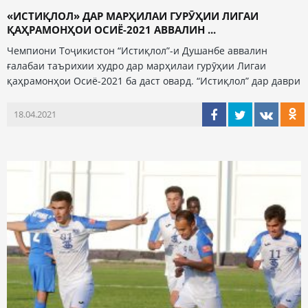
«ИСТИҚЛОЛ» ДАР МАРҲИЛАИ ГУРӮҲИИ ЛИГАИ
ҚАҲРАМОНҲОИ ОСИЁ-2021 АВВАЛИН ...
Чемпиони Тоҷикистон “Истиқлол”-и Душанбе аввалин
ғалабаи таърихии худро дар марҳилаи гурӯҳии Лигаи
қаҳрамонҳои Осиё-2021 ба даст овард. “Истиқлол” дар даври
18.04.2021