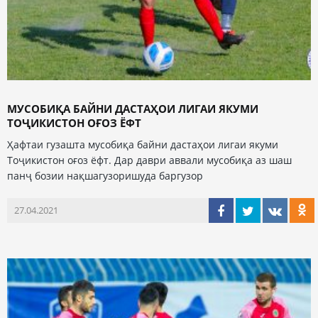
МУСОБИҚА БАЙНИ ДАСТАҲОИ ЛИГАИ ЯКУМИ
ТОҶИКИСТОН ОҒОЗ ЁФТ
Ҳафтаи гузашта мусобиқа байни дастаҳои лигаи якуми
Тоҷикистон оғоз ёфт. Дар даври аввали мусобиқа аз шаш
панҷ бозии нақшагузоришуда баргузор
27.04.2021