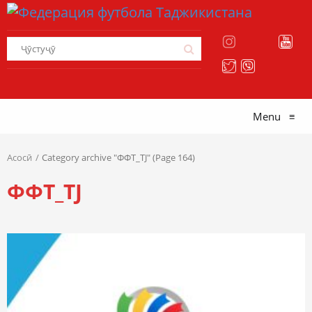
Menu
≡
Асосӣ
Category archive "ФФТ_TJ" (Page 164)
ФФТ_TJ