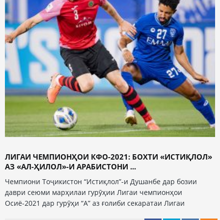
ЛИГАИ ЧЕМПИОНҲОИ КФО-2021: БОХТИ «ИСТИҚЛОЛ»
АЗ «АЛ-ҲИЛОЛ»-И АРАБИСТОНИ ...
Чемпиони Тоҷикистон “Истиқлол”-и Душанбе дар бозии
даври сеюми марҳилаи гурӯҳии Лигаи чемпионҳои
Осиё-2021 дар гурӯҳи “А” аз ғолиби секаратаи Лигаи