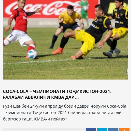
COCA-COLA – ЧЕМПИОНАТИ ТОҶИКИСТОН-2021:
ҒАЛАБАИ АВВАЛИНИ КМВА ДАР ...
Рӯзи шанбеи 24-уми апрел ду бозии даври чоруми Coca-Cola
– чемпионати Тоҷикистон-2021 байни дастаҳои лигаи олӣ
баргузор гашт. КМВА-и пойтахт