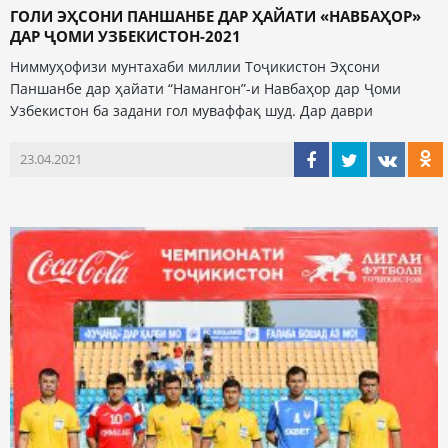
ГОЛИ ЭҲСОНИ ПАНШАНБЕ ДАР ҲАЙАТИ «НАВБАҲОР»
ДАР ҶОМИ УЗБЕКИСТОН-2021
Ниммуҳофизи мунтахаби миллии Тоҷикистон Эҳсони
Паншанбе дар ҳайати “Намангон”-и Навбаҳор дар Ҷоми
Узбекистон ба задани гол муваффақ шуд. Дар даври
23.04.2021