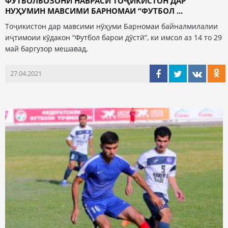
ФУТБОЛБОЗОНИ НАВРАСИ ТОҶИКИСТОН ДАР
НУҲУМИН МАВСИМИ БАРНОМАИ “ФУТБОЛ ...
Тоҷикистон дар мавсими нӯҳуми Барномаи байналмилалии
иҷтимоии кӯдакон “Футбол барои дӯстӣ”, ки имсол аз 14 то 29
май баргузор мешавад,
27.04.2021