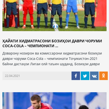
ҲАЙАТИ ХИДМАТРАСОНИ БОЗИҲОИ ДАВРИ ЧОРУМИ
COCA-COLA – ЧЕМПИОНАТИ ...
Доварону нозирон ва комиссарони хидматрасони бозиҳои
даври чоруми Coca-Cola – чемпионати Тоҷикистон-2021
байни дастаҳои Лигаи олӣ таъин шуданд. Бозиҳои даври
22.04.2021