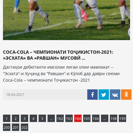
COCA-COLA – ЧЕМПИОНАТИ ТОҶИКИСТОН-2021:
«ЭСХАТА» ВА «РАВШАН» МУСОВӢ ...
Дастаҳои дебютанти имсолаи лигаи олии мамлакат –
“Эсхата”-и Хуҷанд ва “Равшан”-и Кӯлоб дар даври сеюми
Coca-Cola – чемпионати Тоҷикистон -2021
18.04.2021
1
2
3
4
5
...
162
163
164
165
166
...
198
199
200
201
202