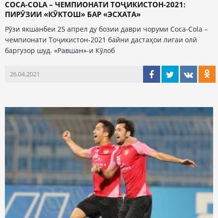
COCA-COLA – ЧЕМПИОНАТИ ТОҶИКИСТОН-2021:
ПИРӮЗИИ «КӮКТОШ» БАР «ЭСХАТА»
Рӯзи якшанбеи 25 апрел ду бозии даври чоруми Coca-Cola –
чемпионати Тоҷикистон-2021 байни дастаҳои лигаи олӣ
баргузор шуд. «Равшан»-и Кӯлоб
26.04.2021