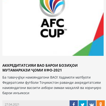
АККРЕДИТАТСИЯИ ВАО БАРОИ БОЗИҲОИ
МУТАМАРКАЗИ ҶОМИ КФО-2021
Ба таваҷҷӯҳи намояндагони ВАО! Хадамоти матбуоти
Федератсияи футболи Тоҷикистон раванди аккредитатсияи
намояндагони васоити ахбори оммаи маҳаллӣ ва хориҷиро
барои инъикоси
27.04.2021