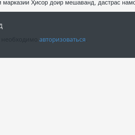
и марказии Ҳисор доир мешаванд, дастрас нам
Д
м необходимо
авторизоваться
.