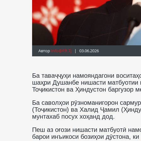
Автор
Info@fft.tj
| 03.06.2026
Ба таваҷҷуҳи намояндагони воситаҳ
шаҳри Душанбе нишасти матбуотии 
Тоҷикистон ва Ҳиндустон баргузор ме
Ба саволҳои рӯзноманигорон сармур
(Тоҷикистон) ва Халид Ҷамил (Ҳиндус
мунтахаб посух хоҳанд дод.
Пеш аз оғози нишасти матбуотӣ нам
барои инъикоси бозиҳои дӯстона, к