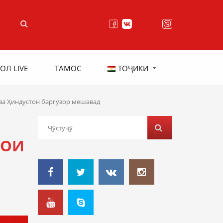
ОЛ LIVE
ТАМОС
ТОҶИКИ
ва Ҳиндустон баргузор мешавад
ҲОИ