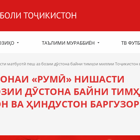
ОЗИҲО
ТАЪЛИМИ МУРАББИЁН
ТВ ФУТБ
ти матбуотӣ пеш аз бозии дӯстона байни тимҳои миллии Тоҷикистон 
ХОНАИ «РУМӢ» НИШАСТИ
ОЗИИ ДӮСТОНА БАЙНИ ТИМ
 ВА ҲИНДУСТОН БАРГУЗОР