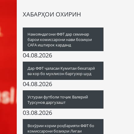
ХАБАРҲОИ ОХИРИН
Намояндагони ФФТ дар семинар
барои комиссарони нави бозиҳои
CAFA иштирок карданд
04.08.2026
Дар ФФТ ҷаласаи Кумитаи бехатарӣ
ва кор бо мухлисон баргузор шуд
04.08.2026
Устураи футболи тоҷик Валерий
Турсунов даргузашт
03.08.2026
Вохӯрии кории роҳбарияти ФФТ бо
комиссарони бозиҳои Лигаи