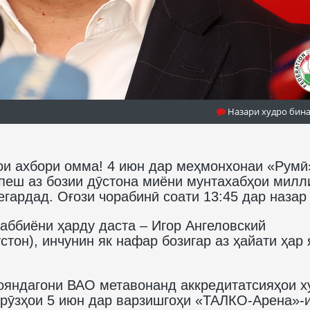
Назари худро бин
ои ахбори омма! 4 июн дар меҳмонхонаи «Румӣ
пеш аз бозии дӯстона миёни мунтахабҳои милл
гардад. Оғози чорабинӣ соати 13:45 дар назар 
аббиёни ҳарду даста – Игор Ангеловский
тон), инчунин як нафар бозигар аз ҳайати ҳар 
ояндагони ВАО метавонанд аккредитатсияҳои х
и рӯзҳои 5 июн дар варзишгоҳи «ТАЛКО-Арена»-