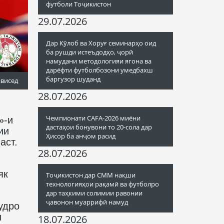
футболи Тоҷикистон
29.07.2026
Дар Кӯлоб ва Хоруғ семинарҳо оид
ба рушди истеъдодҳо, ҷорӣ
намудани методологияи ягона ва
дарёфти футболбозони умедбахш
баргузор шуданд
ависед
28.07.2026
Чемпионати CAFA-2026 миёни
»-и
дастаҳои бонувони то 20-сола дар
ии
Ҳисор ба анҷом расид
аст.
28.07.2026
як
Тоҷикистон дар СММ нақши
технологияҳои рақамӣ ва футболро
дар таҳкими солимии равонии
ҷавонон муаррифӣ намуд
удро
и
18.07.2026