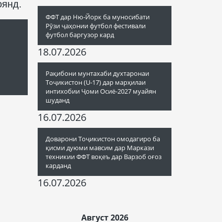
оянд.
ФФТ дар Ню-Йорк ба муносибати
Рӯзи ҷаҳонии футбол фестивали
футбол баргузор кард
18.07.2026
Рақибони мунтахаби духтаронаи
Тоҷикистон (U-17) дар марҳилаи
интихобии Ҷоми Осиё-2027 муайян
шуданд
16.07.2026
Доварони Тоҷикистон омодагиро ба
қисми дуюми мавсим дар Маркази
техникии ФФТ воқеъ дар Варзоб оғоз
карданд
16.07.2026
Август 2026