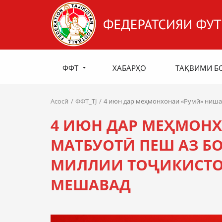
ФФТ
ХАБАРҲО
ТАҚВИМИ Б
Асосӣ
ФФТ_TJ
4 июн дар меҳмонхонаи «Румӣ» нишас
4 ИЮН ДАР МЕҲМОН
МАТБУОТӢ ПЕШ АЗ Б
МИЛЛИИ ТОҶИКИСТОН
МЕШАВАД