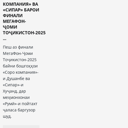
КОМПАНИЯ» ВА
«СИПАР» БАРОИ
ФИНАЛИ
МЕГАФОН-
ҶОМИ
ТОҶИКИСТОН-2025
...
Пеш аз финали
МегаФон-Ҷоми
Тоҷикистон-2025
байни бошгоҳҳои
«Соро компания»-
и Душанбе ва
«Сипар»-и
Хуҷанд, дар
меҳмонхонаи
«Румӣ»-и пойтахт
ҷаласа баргузор
шуд.