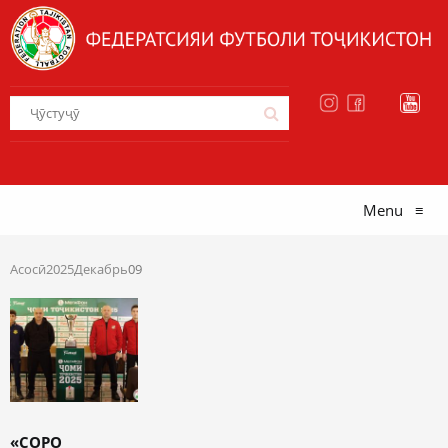
Menu
≡
Асосӣ
2025
Декабрь
09
«СОРО