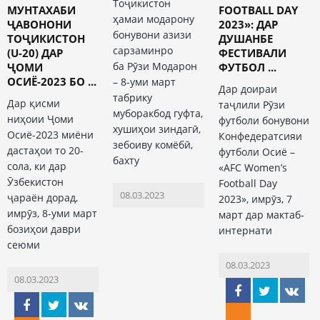
Тоҷикистон
МУНТАХАБИ
FOOTBALL DAY
ҳамаи модарону
ҶАВОНОНИ
2023»: ДАР
бонувони азизи
ТОҶИКИСТОН
ДУШАНБЕ
сарзаминро
(U-20) ДАР
ФЕСТИВАЛИ
ба Рӯзи Модарон
ҶОМИ
ФУТБОЛ ...
ОСИЁ-2023 БО ...
– 8-уми март
Дар доираи
табрику
Дар қисми
таҷлили Рӯзи
муборакбод гуфта,
ниҳоии Ҷоми
футболи бонувони
хушиҳои зиндагӣ,
Осиё-2023 миёни
Конфедератсияи
зебоиву комёбӣ,
дастаҳои то 20-
футболи Осиё –
бахту
сола, ки дар
«AFC Women’s
Ӯзбекистон
Football Day
08.03.2023
ҷараён дорад,
2023», имрӯз, 7
имрӯз, 8-уми март
март дар мактаб-
бозиҳои даври
интернати
сеюми
08.03.2023
08.03.2023