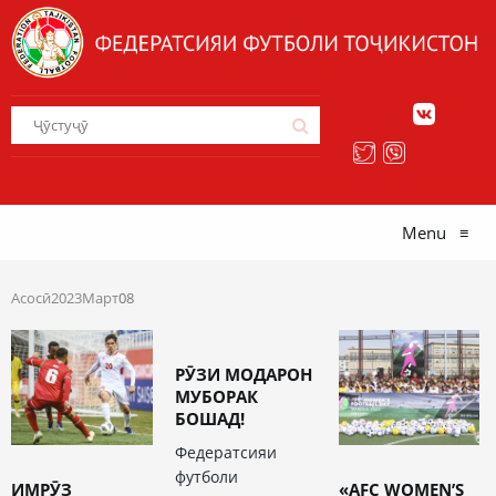
Menu
≡
Асосӣ
2023
Март
08
РӮЗИ МОДАРОН
МУБОРАК
БОШАД!
Федератсияи
футболи
ИМРӮЗ
«AFC WOMEN’S