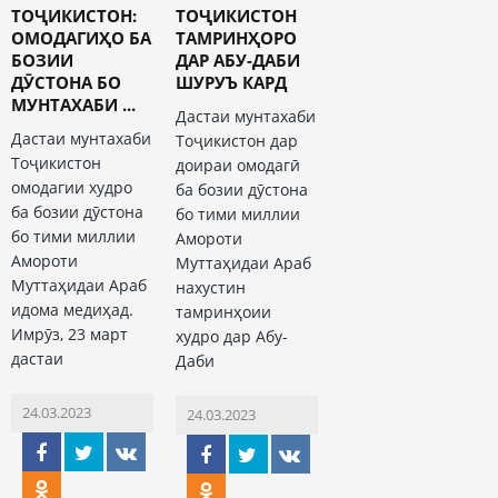
ТОҶИКИСТОН:
ТОҶИКИСТОН
ОМОДАГИҲО БА
ТАМРИНҲОРО
БОЗИИ
ДАР АБУ-ДАБИ
ДӮСТОНА БО
ШУРУЪ КАРД
МУНТАХАБИ ...
Дастаи мунтахаби
Дастаи мунтахаби
Тоҷикистон дар
Тоҷикистон
доираи омодагӣ
омодагии худро
ба бозии дӯстона
ба бозии дӯстона
бо тими миллии
бо тими миллии
Амороти
Амороти
Муттаҳидаи Араб
Муттаҳидаи Араб
нахустин
идома медиҳад.
тамринҳоии
Имрӯз, 23 март
худро дар Абу-
дастаи
Даби
24.03.2023
24.03.2023