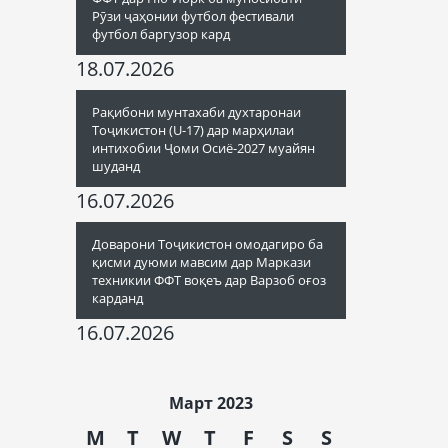
Рӯзи ҷаҳонии футбол фестивали
футбол баргузор кард
18.07.2026
Рақибони мунтахаби духтаронаи
Тоҷикистон (U-17) дар марҳилаи
интихобии Ҷоми Осиё-2027 муайян
шуданд
16.07.2026
Доварони Тоҷикистон омодагиро ба
қисми дуюми мавсим дар Маркази
техникии ФФТ воқеъ дар Варзоб оғоз
карданд
16.07.2026
Март 2023
M
T
W
T
F
S
S