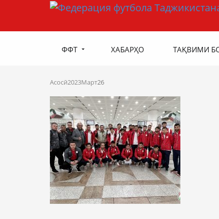
ФФТ
ХАБАРҲО
ТАҚВИМИ Б
Асосӣ
2023
Март
26