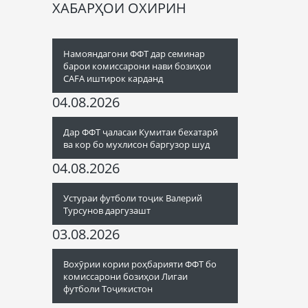
ХАБАРҲОИ ОХИРИН
Намояндагони ФФТ дар семинар
барои комиссарони нави бозиҳои
CAFA иштирок карданд
04.08.2026
Дар ФФТ ҷаласаи Кумитаи бехатарӣ
ва кор бо мухлисон баргузор шуд
04.08.2026
Устураи футболи тоҷик Валерий
Турсунов даргузашт
03.08.2026
Вохӯрии кории роҳбарияти ФФТ бо
комиссарони бозиҳои Лигаи
футболи Тоҷикистон