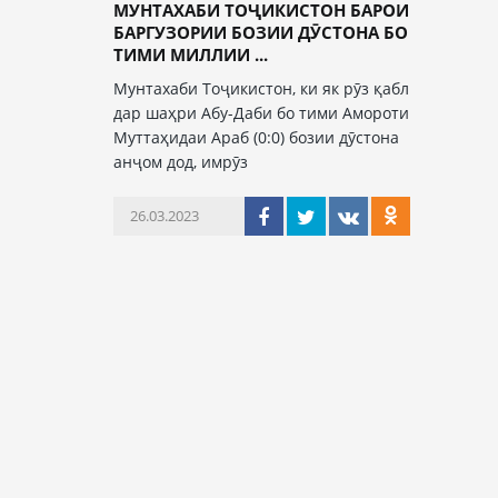
МУНТАХАБИ ТОҶИКИСТОН БАРОИ
БАРГУЗОРИИ БОЗИИ ДӮСТОНА БО
ТИМИ МИЛЛИИ ...
Мунтахаби Тоҷикистон, ки як рӯз қабл
дар шаҳри Абу-Даби бо тими Амороти
Муттаҳидаи Араб (0:0) бозии дӯстона
анҷом дод, имрӯз
26.03.2023