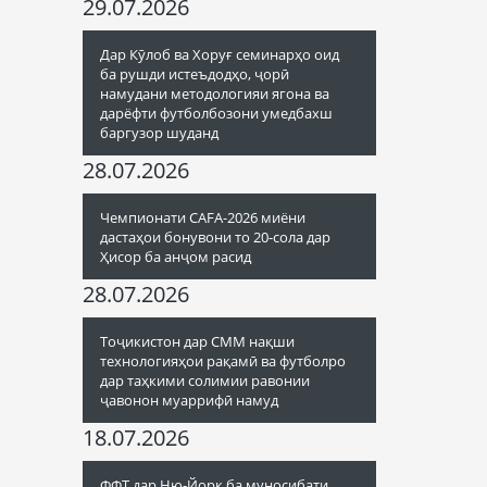
29.07.2026
Дар Кӯлоб ва Хоруғ семинарҳо оид
ба рушди истеъдодҳо, ҷорӣ
намудани методологияи ягона ва
дарёфти футболбозони умедбахш
баргузор шуданд
28.07.2026
Чемпионати CAFA-2026 миёни
дастаҳои бонувони то 20-сола дар
Ҳисор ба анҷом расид
28.07.2026
Тоҷикистон дар СММ нақши
технологияҳои рақамӣ ва футболро
дар таҳкими солимии равонии
ҷавонон муаррифӣ намуд
18.07.2026
ФФТ дар Ню-Йорк ба муносибати