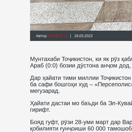
Автор
Info@fft.tj
| 26.03.2023
Мунтахаби Тоҷикистон, ки як рӯз қа
Араб (0:0) бозии дӯстона анҷом дод
Дар ҳайати тими миллии Тоҷикистон
ба сафи бошгоҳи худ – «Персеполис
мегузарад.
Ҳайати дастаи мо баъди ба Эл-Кув
гирифт.
Бояд гуфт, рӯзи 28-уми март дар В
қобилияти ғунҷоиши 60 000 тамошоб