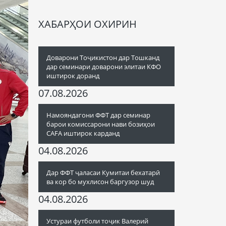
ХАБАРҲОИ ОХИРИН
Доварони Тоҷикистон дар Тошканд
дар семинари доварони элитаи КФО
иштирок доранд
07.08.2026
Намояндагони ФФТ дар семинар
барои комиссарони нави бозиҳои
CAFA иштирок карданд
04.08.2026
Дар ФФТ ҷаласаи Кумитаи бехатарӣ
ва кор бо мухлисон баргузор шуд
04.08.2026
Устураи футболи тоҷик Валерий