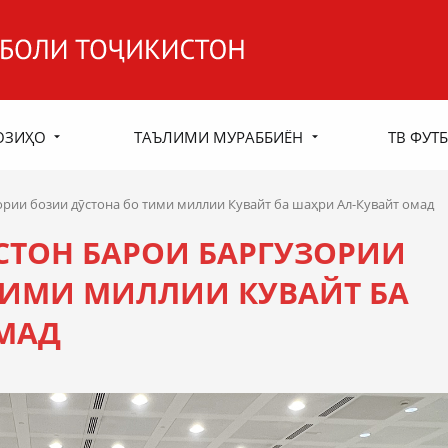
ОЗИҲО
ТАЪЛИМИ МУРАББИЁН
ТВ ФУТБ
рии бозии дӯстона бо тими миллии Кувайт ба шаҳри Ал-Кувайт омад
ТОН БАРОИ БАРГУЗОРИИ
ТИМИ МИЛЛИИ КУВАЙТ БА
МАД