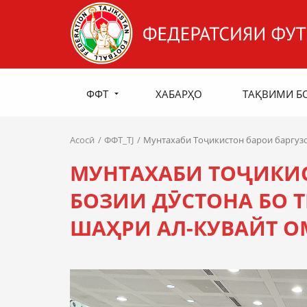
ФФТ
ХАБАРҲО
ТАҚВИМИ Б
Асосӣ
ФФТ_TJ
Мунтахаби Тоҷикистон барои баргузо
МУНТАХАБИ ТОҶИКИС
БОЗИИ ДӮСТОНА БО 
ШАҲРИ АЛ-КУВАЙТ О