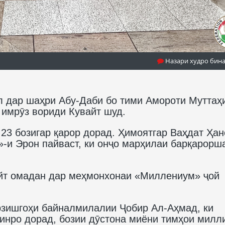
Назари худро бин
бл дар шаҳри Абу-Даби бо тими Амороти Муттаҳ
, имрӯз вориди Кувайт шуд.
 23 бозигар қарор дорад. Ҳимоятгар Ваҳдат Ҳа
»-и Эрон пайваст, ки онҷо марҳилаи барқарорш
айт омадан дар меҳмонхонаи «Миллениум» ҷой
арзишгоҳи байналмилалии Ҷобир Ал-Аҳмад, ки
инро дорад, бозии дӯстона миёни тимҳои милл