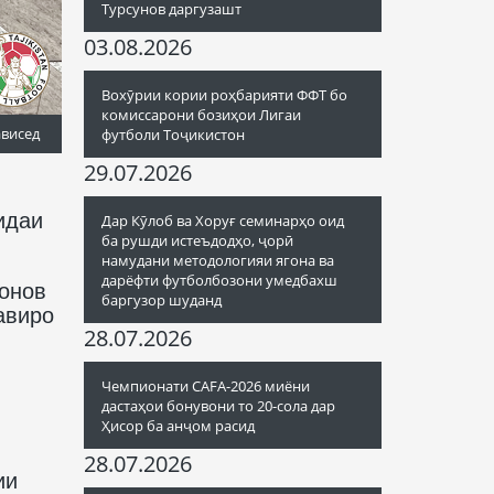
Турсунов даргузашт
03.08.2026
Вохӯрии кории роҳбарияти ФФТ бо
комиссарони бозиҳои Лигаи
ависед
футболи Тоҷикистон
29.07.2026
идаи
Дар Кӯлоб ва Хоруғ семинарҳо оид
ба рушди истеъдодҳо, ҷорӣ
намудани методологияи ягона ва
дарёфти футболбозони умедбахш
нонов
баргузор шуданд
авиро
28.07.2026
Чемпионати CAFA-2026 миёни
дастаҳои бонувони то 20-сола дар
Ҳисор ба анҷом расид
28.07.2026
ии