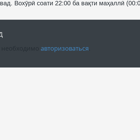
вад. Вохӯрӣ соати 22:00 ба вақти маҳаллӣ (00:
Д
м необходимо
авторизоваться
.