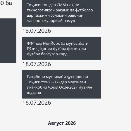
00 ба
Тоҷикистон дар СММ нақши
технологияҳои рақамӣ ва футболро
дар таҳкими солимии равонии
ҷавонон муаррифӣ намуд
18.07.2026
ФФТ дар Ню-Йорк ба муносибати
Рӯзи ҷаҳонии футбол фестивали
футбол баргузор кард
18.07.2026
Рақибони мунтахаби духтаронаи
Тоҷикистон (U-17) дар марҳилаи
интихобии Ҷоми Осиё-2027 муайян
шуданд
16.07.2026
Август 2026