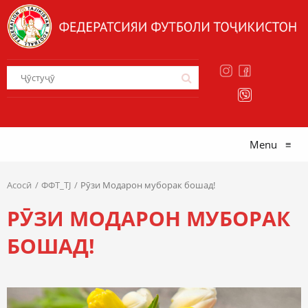
Menu
≡
Асосӣ
ФФТ_TJ
Рӯзи Модарон муборак бошад!
РӮЗИ МОДАРОН МУБОРАК
БОШАД!