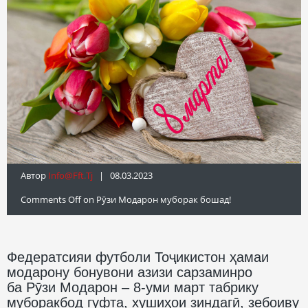
Автор
Info@fft.tj
| 08.03.2023
Comments Off
on Рӯзи Модарон муборак бошад!
Федератсияи футболи Тоҷикистон ҳамаи
модарону бонувони азизи сарзаминро
ба Рӯзи Модарон – 8-уми март табрику
муборакбод гуфта, хушиҳои зиндагӣ, зебоиву