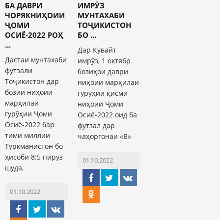
БА ДАВРИ
ИМРӮЗ
ЧОРЯКНИҲОИИ
МУНТАХАБИ
ҶОМИ
ТОҶИКИСТОН
ОСИЁ-2022 РОҲ
БО ...
...
Дар Кувайт
Дастаи мунтахаби
имрӯз, 1 октябр
футзали
бозиҳои даври
Тоҷикистон дар
ниҳоии марҳилаи
бозии ниҳоии
гурӯҳии қисми
марҳилаи
ниҳоии Ҷоми
гурӯҳии Ҷоми
Осиё-2022 оид ба
Осиё-2022 бар
футзал дар
тими миллии
чаҳоргонаи «В»
Туркманистон бо
ҳисоби 8:5 пирӯз
01.10.2022
шуда,
01.10.2022