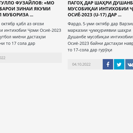
ТУЛЛО ФУЗАЙЛОВ: «МО
ПАГОҲ ДАР ШАҲРИ ДУШАНБ
 БАРОИ ЗИНАИ ЯКУМИ
МУСОБИҚАИ ИНТИХОБИИ 
 МУБОРИЗА ...
ОСИЁ-2023 (U-17) ДАР ...
 октябр қабл аз оғози
Фардо, 5-уми октябр дар Варз
и интихобии Ҷоми Осиё-2023
марказии ҷумҳуриявии шаҳри
футбол миёни дастаҳои
Душанбе мусобиқаи интихобии
ни то 17 сола дар
Осиё-2023 байни дастаҳои нав
то 17-сола дар гурӯҳи
022
04.10.2022