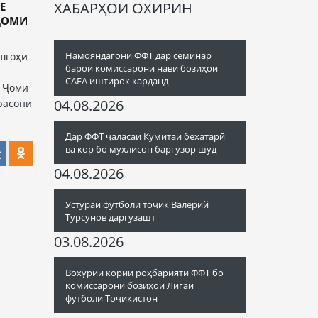
ХАБАРҲОИ ОХИРИН
Е
ҶОМИ
Намояндагони ФФТ дар семинар
ишгоҳи
барои комиссарони нави бозиҳои
CAFA иштирок карданд
 Ҷоми
04.08.2026
расони
Дар ФФТ ҷаласаи Кумитаи бехатарӣ
ва кор бо мухлисон баргузор шуд
04.08.2026
Устураи футболи тоҷик Валерий
Турсунов даргузашт
03.08.2026
Вохӯрии кории роҳбарияти ФФТ бо
комиссарони бозиҳои Лигаи
футболи Тоҷикистон