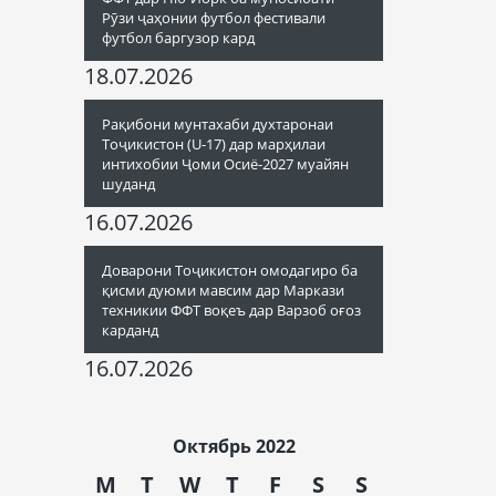
Рӯзи ҷаҳонии футбол фестивали
футбол баргузор кард
18.07.2026
Рақибони мунтахаби духтаронаи
Тоҷикистон (U-17) дар марҳилаи
интихобии Ҷоми Осиё-2027 муайян
шуданд
16.07.2026
Доварони Тоҷикистон омодагиро ба
қисми дуюми мавсим дар Маркази
техникии ФФТ воқеъ дар Варзоб оғоз
карданд
16.07.2026
Октябрь 2022
M
T
W
T
F
S
S