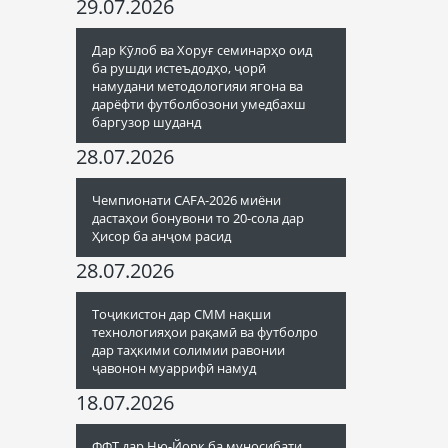
29.07.2026
Дар Кӯлоб ва Хоруғ семинарҳо оид
ба рушди истеъдодҳо, ҷорӣ
намудани методологияи ягона ва
дарёфти футболбозони умедбахш
баргузор шуданд
28.07.2026
Чемпионати CAFA-2026 миёни
дастаҳои бонувони то 20-сола дар
Ҳисор ба анҷом расид
28.07.2026
Тоҷикистон дар СММ нақши
технологияҳои рақамӣ ва футболро
дар таҳкими солимии равонии
ҷавонон муаррифӣ намуд
18.07.2026
ФФТ дар Ню-Йорк ба муносибати