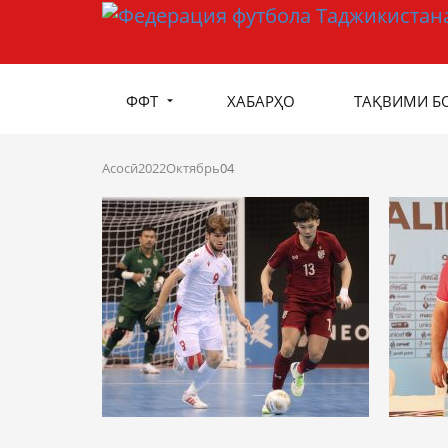
ФФТ
ХАБАРҲО
ТАҚВИМИ Б
Асосӣ
2022
Октябрь
04