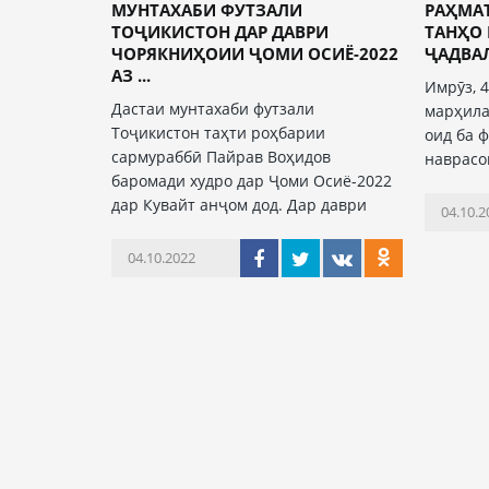
МУНТАХАБИ ФУТЗАЛИ
РАҲМА
ТОҶИКИСТОН ДАР ДАВРИ
ТАНҲО
ЧОРЯКНИҲОИИ ҶОМИ ОСИЁ-2022
ҶАДВАЛ
АЗ ...
Имрӯз, 4
Дастаи мунтахаби футзали
марҳила
Тоҷикистон таҳти роҳбарии
оид ба 
сармураббӣ Пайрав Воҳидов
наврасо
баромади худро дар Ҷоми Осиё-2022
дар Кувайт анҷом дод. Дар даври
04.10.2
04.10.2022