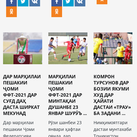
ДАР МАРҲИЛАИ
МАРҲИЛАИ
КОМРОН
ПЕШАКИИ
ПЕШАКИИ
ТУРСУНОВ ДАР
ҶОМИ
ҶОМИ
БОЗИИ ЯКУМИ
ФФТ-2021 ДАР
ФФТ-2021 ДАР
ХУД ДАР
СУҒД ДАҲ
МИНТАҚАИ
ҲАЙАТИ
ДАСТА ШИРКАТ
ДУШАНБЕ 23
ДАСТАИ «ТРАУ»
МЕКУНАД
ЯНВАР ШУРӮЪ ...
БА ЗАДАНИ ...
Дар марҳилаи
Рӯзи шанбеи 23
Нимҳимоятгари
пешакии Ҷоми
январи ҳафтаи
дастаи мунтахаби
Федератсияи
оянда, дар
Тоҷикистон