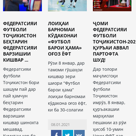
ФЕДЕРАТСИЯИ
ЛОИҲАИ
ҶОМИ
ФУТБОЛИ
БАРНОМАИ
ФЕДЕРАТСИЯИ
ТОҶИКИСТОН
КӮДАКОНАИ
ФУТБОЛИ
БЕҲТАРИН
«ФУТБОЛ
ТОҶИКИСТОН-202
ФЕДЕРАТСИЯИ
БАРОИ ҲАМА»
ҚУРЪАИ АВВАЛ
ВАРЗИШИИ
ОҒОЗ ЁФТ
ПАРТОФТА
КИШВАР ...
ШУД!
Рӯзи 8 январ, дар
Федератсияи
Дар толори
тамоми гӯшаҳои
футболи
маҷлисгоҳи
кишвар зери
Тоҷикистон бори
Федератсияи
шиори “Футбол
шашум пай дар
футболи
барои ҳама”
пай ҳамчун
Тоҷикистон
лоиҳаи барномаи
беҳтарин
имрӯз, 8 январ,
кӯдакона оғоз ёфт,
Федератсияи
қуръакашии
ки ба 30-солагии
варзишии
марҳилаи
кишвар шинохта
пешакии аз рӯи
08.01.2021
мешавад.
ҳисоб 10-умин
Кумитаи кор бо
Ҷоми ФФТ дар