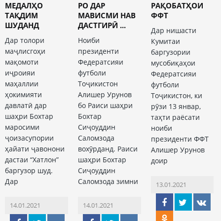
МЕДАЛҲО
РО ДАР
РАҚОБАТҲОИ
ТАҚДИМ
МАВИСМИ НАВ
ФФТ
ШУДАНД
ДАСТГИРӢ ...
Дар нишасти
Дар толори
Ноиби
Кумитаи
маҷлисгоҳи
президенти
баргузории
мақомоти
Федератсияи
мусобиқаҳои
иҷроияи
футболи
Федератсияи
маҳаллии
Тоҷикистон
футболи
ҳокимияти
Алишер Урунов
Тоҷикистон, ки
давлатӣ дар
бо Раиси шаҳри
рӯзи 13 январ,
шаҳри Бохтар
Бохтар
таҳти раёсати
маросими
Сиҷоуддин
ноиби
ҷоизасупории
Саломзода
президенти ФФТ
ҳайати ҷавонони
вохӯрданд. Раиси
Алишер Урунов
дастаи “Хатлон”
шаҳри Бохтар
доир
баргузор шуд.
Сиҷоуддин
Дар
Саломзода зимни
13.01.2021
14.01.2021
14.01.2021