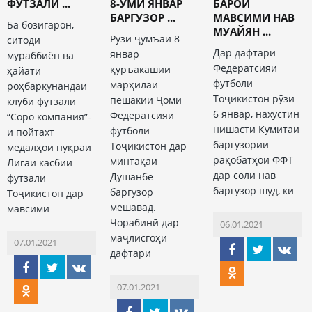
ФУТЗАЛИ ...
8-УМИ ЯНВАР
БАРОИ
БАРГУЗОР ...
МАВСИМИ НАВ
Ба бозигарон,
МУАЙЯН ...
Рӯзи ҷумъаи 8
ситоди
Дар дафтари
январ
мураббиён ва
Федератсияи
қуръакашии
ҳайати
футболи
марҳилаи
роҳбаркунандаи
Тоҷикистон рӯзи
пешакии Ҷоми
клуби футзали
6 январ, нахустин
Федератсияи
“Соро компания”-
нишасти Кумитаи
футболи
и пойтахт
баргузории
Тоҷикистон дар
медалҳои нуқраи
рақобатҳои ФФТ
минтақаи
Лигаи касбии
дар соли нав
Душанбе
футзали
баргузор шуд, ки
баргузор
Тоҷикистон дар
мешавад.
мавсими
Чорабинӣ дар
06.01.2021
маҷлисгоҳи
07.01.2021
дафтари
07.01.2021