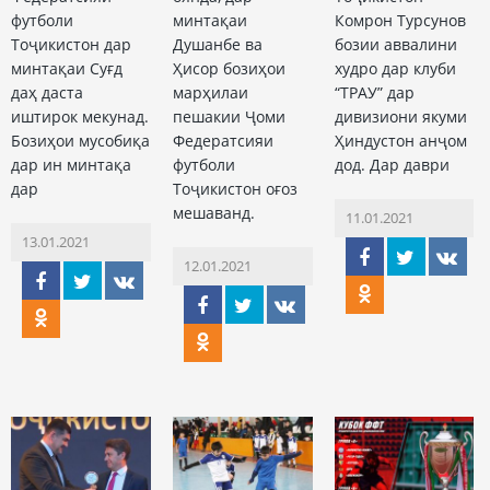
футболи
минтақаи
Комрон Турсунов
Тоҷикистон дар
Душанбе ва
бозии аввалини
минтақаи Суғд
Ҳисор бозиҳои
худро дар клуби
даҳ даста
марҳилаи
“ТРАУ” дар
иштирок мекунад.
пешакии Ҷоми
дивизиони якуми
Бозиҳои мусобиқа
Федератсияи
Ҳиндустон анҷом
дар ин минтақа
футболи
дод. Дар даври
дар
Тоҷикистон оғоз
мешаванд.
11.01.2021
13.01.2021
12.01.2021