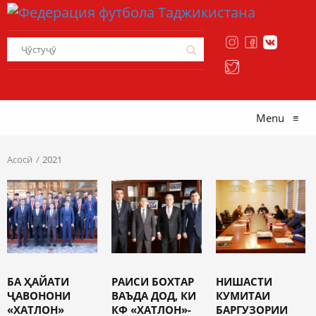
Menu
≡
Асосӣ
2021
БА ҲАЙАТИ
РАИСИ БОХТАР
НИШАСТИ
ҶАВОНОНИ
ВАЪДА ДОД, КИ
КУМИТАИ
«ХАТЛОН»
КФ «ХАТЛОН»-
БАРГУЗОРИИ