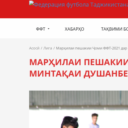
ФФТ
ХАБАРҲО
ТАҚВИМИ Б
Асосӣ
Лига
Марҳилаи пешакии Ҷоми ФФТ-2021 дар
МАРҲИЛАИ ПЕШАКИИ 
МИНТАҚАИ ДУШАНБЕ 