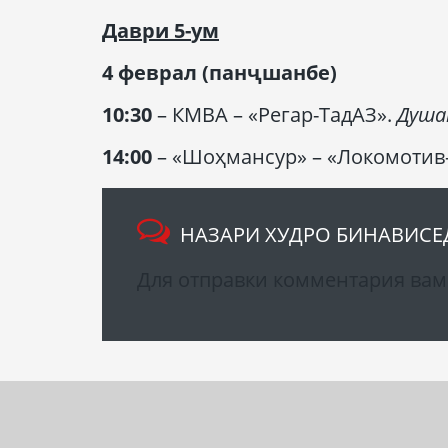
Даври
5-
ум
4 феврал (
панҷшанбе
)
10:30
– КМВА – «Регар-ТадАЗ».
Душа
14:00
– «Шоҳмансур» – «Локомотив
НАЗАРИ ХУДРО БИНАВИСЕ
Для отправки комментария ва