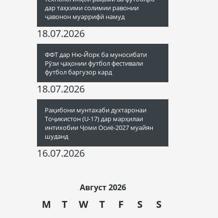
дар таҳкими солимии равонии
ҷавонон муаррифӣ намуд
18.07.2026
ФФТ дар Ню-Йорк ба муносибати
Рӯзи ҷаҳонии футбол фестивали
футбол баргузор кард
18.07.2026
Рақибони мунтахаби духтаронаи
Тоҷикистон (U-17) дар марҳилаи
интихобии Ҷоми Осиё-2027 муайян
шуданд
16.07.2026
Август 2026
M
T
W
T
F
S
S