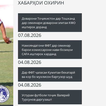
ХАБАРҲОИ ОХИРИН
Доварони Тоҷикистон дар Тошканд
дар семинари доварони элитаи КФО
иштирок доранд
07.08.2026
Намояндагони ФФТ дар семинар
барои комиссарони нави бозиҳои
CAFA иштирок карданд
04.08.2026
Дар ФФТ ҷаласаи Кумитаи бехатарӣ
ва кор бо мухлисон баргузор шуд
04.08.2026
Устураи футболи тоҷик Валерий
Турсунов даргузашт