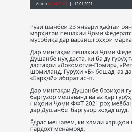
Автор
Info@fft.tj
| 12.01.2021
Рӯзи шанбеи 23 январи ҳафтаи оян
марҳилаи пешакии Ҷоми Федератси
мусобиқа дар варзишгоҳҳои марка
Дар минтақаи пешакии Ҷоми Федер
Душанбе нӯҳ даста, ки ба ду гурӯҳ 
дастаҳои «Локомотив-Помир», «Рег
шомиланд. Гурӯҳи «Б» бошад, аз да
«Барқчӣ» иборат асчт.
Дар минтақаи Душанбе бозиҳои гур
баргузор мешаванд ва аз ҳар гурӯ
ниҳоии Ҷоми ФФТ-2021 роҳ меёбан
дар Душанбе баргузор хоҳад шуд.
Ёдрас мешавем, ки ҳамаи харҷҳои
пардохт менамояд.