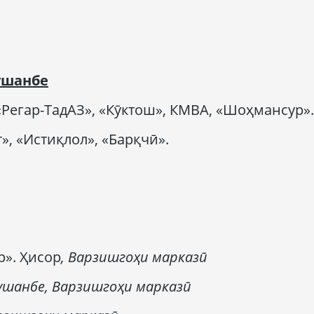
ушанбе
Регар-ТадАЗ», «Кӯктош», КМВА, «Шоҳмансур».
», «Истиқлол», «Барқчӣ».
р». Ҳисор
,
Варзишгоҳи марказӣ
ушанбе,
Варзишгоҳи марказӣ