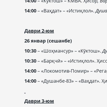
14:00
– «Кӯктош» – КМВА. Ҳисор
,
Ва
14:00
– «Ваҳдат» – «Истиқлол».
Душа
Даври
2-
юм
26 январ (
сешанбе
)
10:30
– «Шоҳмансур» – «Кӯктош».
Д
10:30
– «Барқчӣ» – «Истиқлол». Ҳис
14:00
– «Локомотив-Помир» – «Рега
14:00
– «Душанбе-83» – «Ваҳдат». Ҳ
Даври
3-
юм