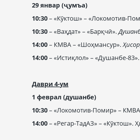
29 январ (
ҷумъа
)
10:30
– «Кӯктош» – «Локомотив-Пом
10:30
– «Ваҳдат» – «Барқчӣ».
Душанб
14:00
– КМВА – «Шоҳмансур».
Ҳисор
14:00
– «Истиқлол» – «Душанбе-83»
Даври
4-
ум
1 феврал (
душанбе
)
10:30
– «Локомотив-Помир» – КМВА
14:00
– «Регар-ТадАЗ» – «Кӯктош». 