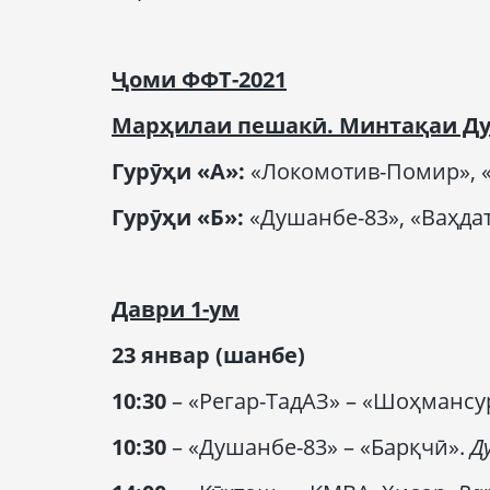
Ҷоми ФФТ-2021
Марҳилаи пешакӣ. Минтақаи Д
Г
урӯҳи
«А»:
«Локомотив-Помир», «
Г
урӯҳи
«Б»:
«Душанбе-83», «Ваҳдат
Даври
1-
ум
23 январ (
шанбе
)
10:30
– «Регар-ТадАЗ» – «Шоҳмансу
10:30
– «Душанбе-83» – «Барқчӣ».
Д