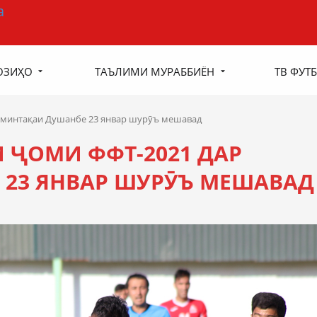
ОЗИҲО
ТАЪЛИМИ МУРАББИЁН
ТВ ФУТБ
 минтақаи Душанбе 23 январ шурӯъ мешавад
ҶОМИ ФФТ-2021 ДАР
23 ЯНВАР ШУРӮЪ МЕШАВАД