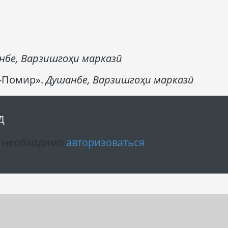
нбе,
Варзишгоҳи марказӣ
-Помир».
Душанбе,
Варзишгоҳи марказӣ
Д
м необходимо
авторизоваться
.