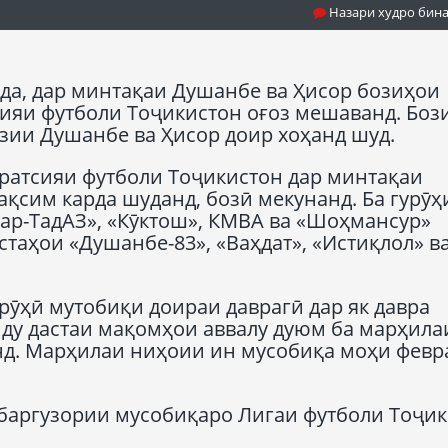
Назари худро бин
да, дар минтақаи Душанбе ва Ҳисор бозиҳои
яи футболи Тоҷикистон оғоз мешаванд. Боз
зии Душанбе ва Ҳисор доир хоҳанд шуд.
атсияи футболи Тоҷикистон дар минтақаи
тақсим карда шуданд, бозӣ мекунанд. Ба гурӯҳ
ар-ТадАЗ», «Кӯктош», КМВА ва «Шоҳмансур»
стаҳои «Душанбе-83», «Ваҳдат», «Истиқлол» в
ӯҳӣ мутобиқи доираи даврагӣ дар як давра
ҳ ду дастаи мақомҳои аввалу дуюм ба марҳила
д. Марҳилаи ниҳоии ин мусобиқа моҳи февр
 баргузории мусобиқаро Лигаи футболи Тоҷи