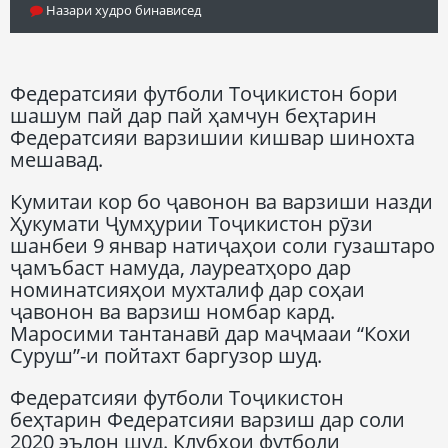
Назари худро бинависед
Федератсияи футболи Тоҷикистон бори
шашум пай дар пай ҳамчун беҳтарин
Федератсияи варзишии кишвар шинохта
мешавад.
Кумитаи кор бо ҷавонон ва варзиши назди
Ҳукумати Ҷумҳурии Тоҷикистон рӯзи
шанбеи 9 январ натиҷаҳои соли гузаштаро
ҷамъбаст намуда, лауреатҳоро дар
номинатсияҳои мухталиф дар соҳаи
ҷавонон ва варзиш номбар кард.
Маросими тантанавӣ дар маҷмааи “Кохи
Суруш”-и пойтахт баргузор шуд.
Федератсияи футболи Тоҷикистон
беҳтарин Федератсияи варзиш дар соли
2020 эълон шуд. Клубҳои футболи