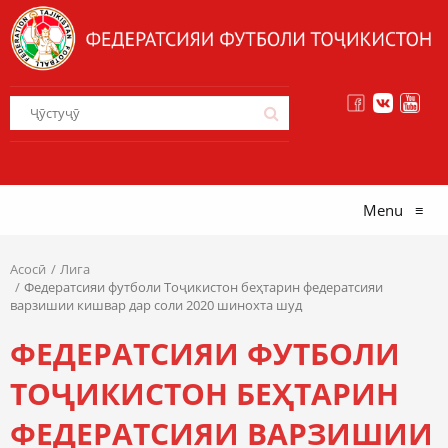
Menu
≡
Асосӣ
Лига
Федератсияи футболи Тоҷикистон беҳтарин федератсияи
варзишии кишвар дар соли 2020 шинохта шуд
ФЕДЕРАТСИЯИ ФУТБОЛИ
ТОҶИКИСТОН БЕҲТАРИН
ФЕДЕРАТСИЯИ ВАРЗИШИИ