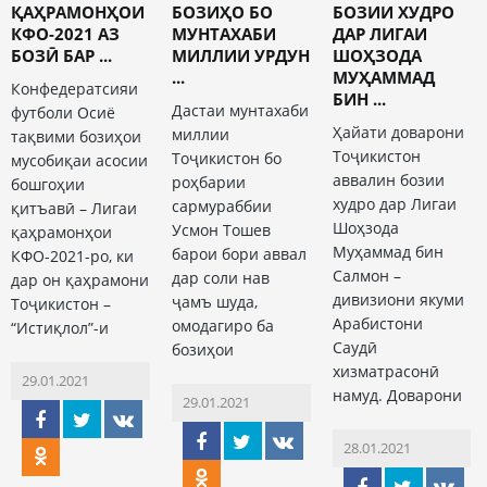
ҚАҲРАМОНҲОИ
БОЗИҲО БО
БОЗИИ ХУДРО
КФО-2021 АЗ
МУНТАХАБИ
ДАР ЛИГАИ
БОЗӢ БАР ...
МИЛЛИИ УРДУН
ШОҲЗОДА
...
МУҲАММАД
Конфедератсияи
БИН ...
Дастаи мунтахаби
футболи Осиё
Ҳайати доварони
миллии
тақвими бозиҳои
Тоҷикистон
Тоҷикистон бо
мусобиқаи асосии
аввалин бозии
роҳбарии
бошгоҳии
худро дар Лигаи
сармураббии
қитъавӣ – Лигаи
Шоҳзода
Усмон Тошев
қаҳрамонҳои
Муҳаммад бин
барои бори аввал
КФО-2021-ро, ки
Салмон –
дар соли нав
дар он қаҳрамони
дивизиони якуми
ҷамъ шуда,
Тоҷикистон –
Арабистони
омодагиро ба
“Истиқлол”-и
Саудӣ
бозиҳои
хизматрасонӣ
29.01.2021
намуд. Доварони
29.01.2021
28.01.2021