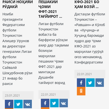
РАИСИ НОҲИЯИ
ПЕШАКИИ
КФО-2021 БО
РӮДАКӢ
ҶОМИ
ҲАМ БОЗӢ ...
ФФТ-2021
Ноиби
Дастаҳои футболи
ТАҒЙИРОТ ...
президенти
Тоҷикистон –
Лигаи футболи
Федератсияи
«Равшан»-и Кӯлоб
Тоҷикистон
футболи
ва «Хуҷанд»-и
вобаста ба
Тоҷикистон
Хуҷанд баромади
барфрези рӯзҳои
Алишер Урунов
худро дар Ҷоми
ахир дар тақвими
ва директори
КФО-2021 аз
бозиҳои
генералии Лигаи
марҳилаи гурӯҳӣ
марҳилаи
футболи
оғоз менамоянд.
пешакии Ҷоми
Тоҷикистон
Конфедератсияи
ФФТ-2021 дар
Сайвалӣ
минтақаи
Шоқурбонов рӯзи
22.01.2021
Душанбе
21 январ бо
тағйирот ворид
раиси
22.01.2021
23.01.2021