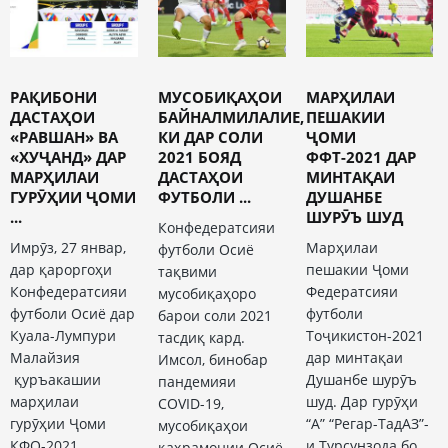
РАҚИБОНИ
МУСОБИҚАҲОИ
МАРҲИЛАИ
ДАСТАҲОИ
БАЙНАЛМИЛАЛИЕ,
ПЕШАКИИ
«РАВШАН» ВА
КИ ДАР СОЛИ
ҶОМИ
«ХУҶАНД» ДАР
2021 БОЯД
ФФТ-2021 ДАР
МАРҲИЛАИ
ДАСТАҲОИ
МИНТАҚАИ
ГУРӮҲИИ ҶОМИ
ФУТБОЛИ ...
ДУШАНБЕ
...
ШУРӮЪ ШУД
Конфедератсияи
Имрӯз, 27 январ,
Марҳилаи
футболи Осиё
дар қароргоҳи
пешакии Ҷоми
тақвими
Конфедератсияи
Федератсияи
мусобиқаҳоро
футболи Осиё дар
футболи
барои соли 2021
Куала-Лумпури
Тоҷикистон-2021
тасдиқ кард.
Малайзия
дар минтақаи
Имсол, бинобар
қуръакашии
Душанбе шурӯъ
пандемияи
марҳилаи
шуд. Дар гурӯҳи
COVID-19,
гурӯҳии Ҷоми
“А” “Регар-ТадАЗ”-
мусобиқаҳои
КФО-2021
и Турсунзода бо
қаҳрамонии Осиё