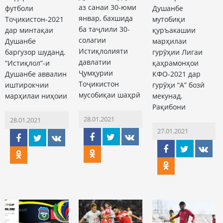
аз санаи 30-юми
футболи
Душанбе
январ, бахшида
Тоҷикистон-2021
мутобиқи
ба таҷлили 30-
дар минтақаи
қуръакашии
солагии
Душанбе
марҳилаи
Истиқлолияти
баргузор шуданд.
гурӯҳии Лигаи
давлатии
“Истиқлол”-и
қаҳрамонҳои
Ҷумҳурии
Душанбе аввалин
КФО-2021 дар
Тоҷикистон
иштирокчии
гурӯҳи “А” бозӣ
мусобиқаи шаҳрӣ
марҳилаи ниҳоии
мекунад.
Рақибони
28.01.2021
28.01.2021
27.01.2021