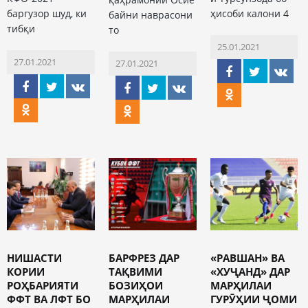
баргузор шуд, ки
ҳисоби калони 4
байни наврасони
тибқи
то
25.01.2021
27.01.2021
27.01.2021
НИШАСТИ
БАРФРЕЗ ДАР
«РАВШАН» ВА
КОРИИ
ТАҚВИМИ
«ХУҶАНД» ДАР
РОҲБАРИЯТИ
БОЗИҲОИ
МАРҲИЛАИ
ФФТ ВА ЛФТ БО
МАРҲИЛАИ
ГУРӮҲИИ ҶОМИ