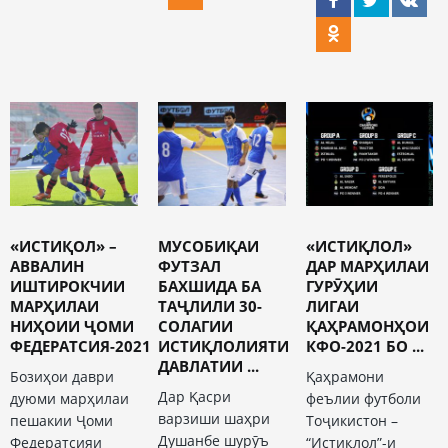
«ИСТИҚОЛ» –
МУСОБИҚАИ
«ИСТИҚЛОЛ»
АВВАЛИН
ФУТЗАЛ
ДАР МАРҲИЛАИ
ИШТИРОКЧИИ
БАХШИДА БА
ГУРӮҲИИ
МАРҲИЛАИ
ТАҶЛИЛИ 30-
ЛИГАИ
НИҲОИИ ҶОМИ
СОЛАГИИ
ҚАҲРАМОНҲОИ
ФЕДЕРАТСИЯ-2021
ИСТИҚЛОЛИЯТИ
КФО-2021 БО ...
ДАВЛАТИИ ...
Бозиҳои даври
Қаҳрамони
Дар Қасри
дуюми марҳилаи
феълии футболи
варзиши шаҳри
пешакии Ҷоми
Тоҷикистон –
Душанбе шурӯъ
Федератсияи
“Истиқлол”-и