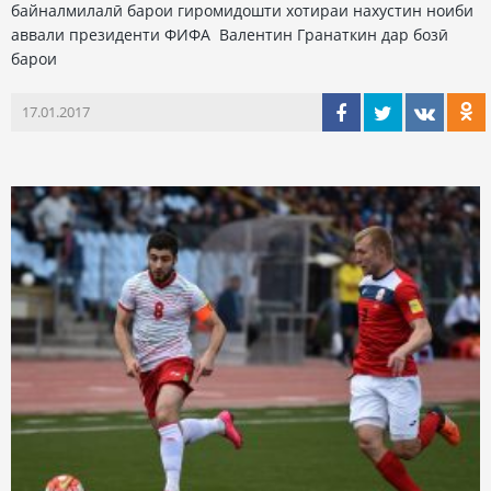
байналмилалӣ барои гиромидошти хотираи нахустин ноиби
аввали президенти ФИФА Валентин Гранаткин дар бозӣ
барои
17.01.2017