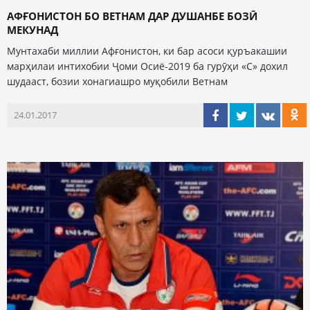
АФҒОНИСТОН БО ВЕТНАМ ДАР ДУШАНБЕ БОЗӢ
МЕКУНАД
Мунтахаби миллии Афғонистон, ки бар асоси қуръакашии
марҳилаи интихобии Ҷоми Осиё-2019 ба гурӯҳи «С» дохил
шудааст, бозии хонагиашро муқобили Ветнам
24.01.2017