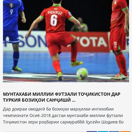
МУНТАХАБИ МИЛЛИИ ФУТЗАЛИ ТОҶИКИСТОН ДАР
ТУРКИЯ БОЗИҲОИ САНҶИШӢ ...
Дар доираи омодагӣ ба бозиҳои марҳилаи интихобии
чемпионати Осиё-2018 дастаи мунтахаби миллии футзали
Тоҷикистон зери роҳбарии сармураббӣ Ҳусейн Шодиев бо