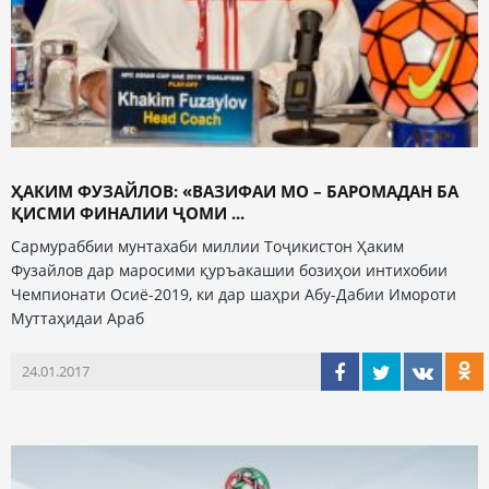
ҲАКИМ ФУЗАЙЛОВ: «ВАЗИФАИ МО – БАРОМАДАН БА
ҚИСМИ ФИНАЛИИ ҶОМИ ...
Сармураббии мунтахаби миллии Тоҷикистон Ҳаким
Фузайлов дар маросими қуръакашии бозиҳои интихобии
Чемпионати Осиё-2019, ки дар шаҳри Абу-Дабии Имороти
Муттаҳидаи Араб
24.01.2017