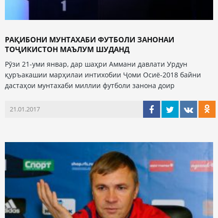
РАҚИБОНИ МУНТАХАБИ ФУТБОЛИ ЗАНОНАИ
ТОҶИКИСТОН МАЪЛУМ ШУДАНД
Рӯзи 21-уми январ, дар шаҳри Аммани давлати Урдун
қуръакашии марҳилаи интихобии Ҷоми Осиё-2018 байни
дастаҳои мунтахаби миллии футболи занона доир
21.01.2017