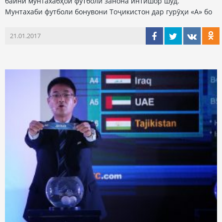
байни мунтахабҳои футболи занона интишор шуд.
Мунтахаби футболи бонувони Тоҷикистон дар гурӯҳи «А» бо
21.01.2017