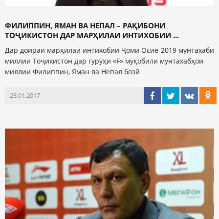
ФИЛИППИН, ЯМАН ВА НЕПАЛ – РАҚИБОНИ
ТОҶИКИСТОН ДАР МАРҲИЛАИ ИНТИХОБИИ ...
Дар доираи марҳилаи интихобии Ҷоми Осиё-2019 мунтахаби
миллии Тоҷикистон дар гурӯҳи «F» муқобили мунтахабҳои
миллии Филиппин, Яман ва Непал бозӣ
23.01.2017