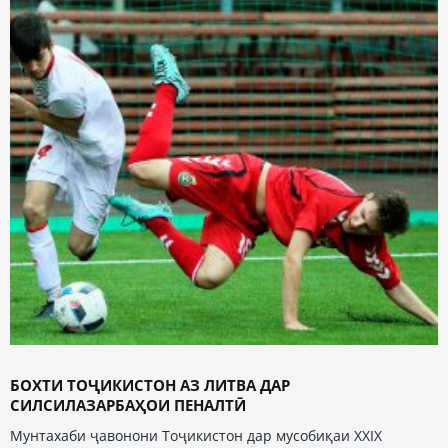
БОХТИ ТОҶИКИСТОН АЗ ЛИТВА ДАР
СИЛСИЛАЗАРБАҲОИ ПЕНАЛТӢ
Мунтахаби ҷавонони Тоҷикистон дар мусобиқаи XXIX