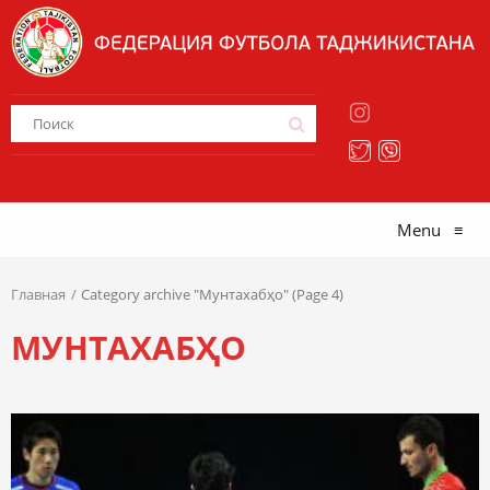
Menu
≡
Главная
Category archive "Мунтахабҳо" (Page 4)
МУНТАХАБҲО