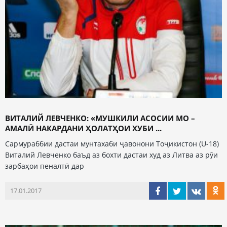
ВИТАЛИЙ ЛЕВЧЕНКО: «МУШКИЛИ АСОСИИ МО –
АМАЛӢ НАКАРДАНИ ҲОЛАТҲОИ ХУБИ ...
Сармураббии дастаи мунтахаби ҷавонони Тоҷикистон (U-18)
Виталий Левченко баъд аз бохти дастаи худ аз Литва аз рӯи
зарбаҳои пеналтӣ дар
17.01.2017