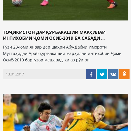
ТОҶИКИСТОН ДАР ҚУРЪАКАШИИ МАРҲИЛАИ
ИНТИХОБИИ ҶОМИ ОСИЁ-2019 БА САБАДИ ...
Рӯзи 23-юми январ дар шаҳри Абу-Дабии Имороти
Муттаҳидаи Араб қуръакашии марҳилаи интихобии Ҷоми
Осиё-2019 баргузор мешавад, ки аз рӯи он
13.01.2017