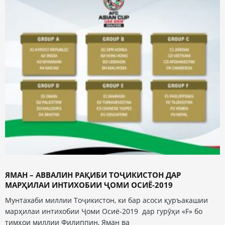
ЯМАН – АВВАЛИН РАҚИБИ ТОҶИКИСТОН ДАР
МАРҲИЛАИ ИНТИХОБИИ ҶОМИ ОСИЁ-2019
Мунтахаби миллии Тоҷикистон, ки бар асоси қуръакашии
марҳилаи интихобии Ҷоми Осиё-2019 дар гурӯҳи «F» бо
тимҳои миллии Филиппин, Яман ва