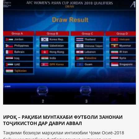
ИРОҚ – РАҚИБИ МУНТАХАБИ ФУТБОЛИ ЗАНОНАИ
ТОҶИКИСТОН ДАР ДАВРИ АВВАЛ
Тақвими бозиҳои марҳилаи интихобии Ҷоми Осиё-2018