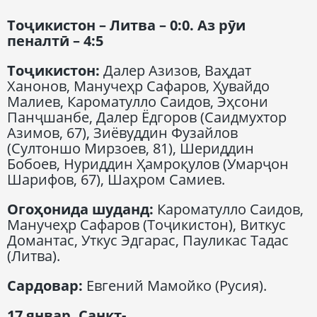
Тоҷикистон – Литва – 0:0. Аз рӯи
пеналтӣ – 4:5
Тоҷикистон:
Далер Азизов, Ваҳдат
Ханонов, Манучеҳр Сафаров, Ҳувайдо
Малиев, Кароматулло Саидов, Эҳсони
Панҷшанбе, Далер Ёдгоров (Саидмухтор
Азимов, 67), Зиёвуддин Фузайлов
(Султоншо Мирзоев, 81), Шериддин
Бобоев, Нуриддин Ҳамроқулов (Умарҷон
Шарифов, 67), Шаҳром Самиев.
Огоҳонида шуданд:
Кароматулло Саидов,
Манучеҳр Сафаров (Тоҷикистон), Виткус
Домантас, Уткус Эдгарас, Пауликас Тадас
(Литва).
Сардовар:
Евгений Мамойко (Русия).
17 январ. Санкт-