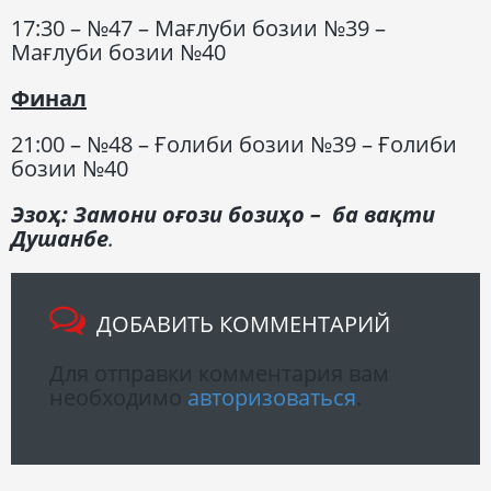
17:30 – №47 – Мағлуби бозии №39 –
Мағлуби бозии №40
Финал
21:00 – №48 – Ғолиби бозии №39 – Ғолиби
бозии №40
Эзоҳ: Замони оғози бозиҳо – ба вақти
Душанбе
.
ДОБАВИТЬ КОММЕНТАРИЙ
Для отправки комментария вам
необходимо
авторизоваться
.