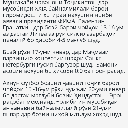
Мунтахаби ҷавонони Тоҷикистон дар
мусобиқаи XXIX байналмилалӣ барои
гиромидошти хотираи нахустин ноиби
аввали президенти ФИФА Валентин
Гранаткин дар бозӣ барои ҷойҳои 13-16-ум
аз дастаи Литва аз рӯи силсилазарбаҳои
пеналтӣ бо ҳисоби 4-5 мағлуб шуд.
Бозӣ рӯзи 17-уми январ, дар Маҷмааи
варзишию консертии шаҳри Санкт-
Петербурги Русия баргузор шуд. Замони
асосии вохӯрӣ бо ҳисоби 0:0 ба поён расид.
Акнун футболбозони ҷавони тоҷик барои
ҷойҳои 15 -16-ум рӯзи ҷумъаи 20-уми январ
бо дастаи мағлуби бозии Ҳиндустон – Эрон
рақобат мекунанд. Ғолиби ин мусобиқаи
анъанавии байналмилалӣ рӯзи 21-уми
январ дар бозии ниҳоӣ маълум хоҳад шуд.