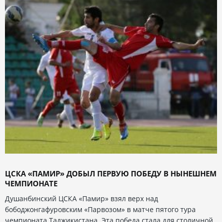
ЦСКА «ПАМИР» ДОБЫЛ ПЕРВУЮ ПОБЕДУ В НЫНЕШНЕМ
ЧЕМПИОНАТЕ
Душанбинский ЦСКА «Памир» взял верх над
бободжонгафуровским «Парвозом» в матче пятого тура
чемпионата Таджикистана. Эта победа стала для столичной