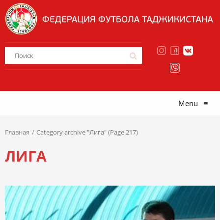
Menu
≡
Главная
Category archive "Лига" (Page 217)
ЛИГА