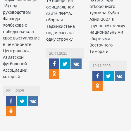
19 ноября на
18) под
отборочного
официальном
руководством
турнира Кубка
сайте ФИФА,
Фархода
Азии-2027 в
сборная
Холбекова с
группе «А» между
Таджикистана
победы начала
национальными
поднялась на
свое выступление
сборными
одну строчку.
в чемпионате
Восточного
Центрально-
Тимора и
20.11.2025
Азиатской
футбольной
19.11.2025
Ассоциации,
который
22.11.2025