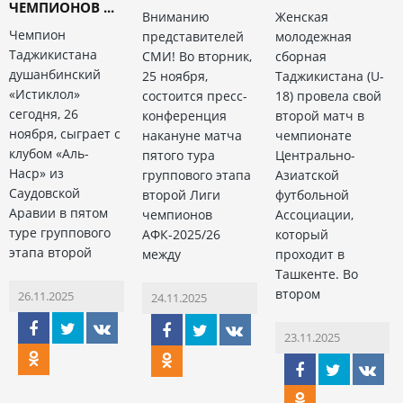
ЧЕМПИОНОВ ...
Вниманию
Женская
Чемпион
представителей
молодежная
Таджикистана
СМИ! Во вторник,
сборная
душанбинский
25 ноября,
Таджикистана (U-
«Истиклол»
состоится пресс-
18) провела свой
сегодня, 26
конференция
второй матч в
ноября, сыграет с
накануне матча
чемпионате
клубом «Аль-
пятого тура
Центрально-
Наср» из
группового этапа
Азиатской
Саудовской
второй Лиги
футбольной
Аравии в пятом
чемпионов
Ассоциации,
туре группового
АФК-2025/26
который
этапа второй
между
проходит в
Ташкенте. Во
втором
26.11.2025
24.11.2025
23.11.2025