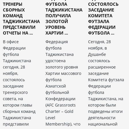
ТРЕНЕРЫ
ФУТБОЛА
СОСТОЯЛОСЬ
СБОРНЫХ
ТАДЖИКИСТАНА
ЗАСЕДАНИЕ
КОМАНД
ПОЛУЧИЛА
КОМИТЕТА
ТАДЖИКИСТАНА
ЗОЛОТОЙ
ФУТЗАЛА
ПРЕДСТАВИЛИ
УРОВЕНЬ
ФЕДЕРАЦИИ
ОТЧЕТЫ НА ...
ХАРТИИ ...
ФУТБОЛА ...
В офисе
Федерация
Сегодня, 28
Федерации
футбола
ноября, в
футбола
Таджикистана
Душанбе
Таджикистана
удостоена
состоялось
сегодня, 28
золотого уровня
расширенное
ноября,
Хартии массового
заседание
состоялось
футбола
Комитета футзала
заседание
Азиатской
Федерации
тренерского
футбольной
футбола
совета, на
Конфедерации
Таджикистана, на
котором главы
(AFC Grassroots
котором были
сборных команд
Charter – Gold
подведены итоги
Таджикистана
Level
деятельности
представили
Membership), что
национальной