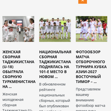
ЖЕНСКАЯ
НАЦИОНАЛЬНАЯ
ФОТООБЗОР
СБОРНАЯ
СБОРНАЯ
МАТЧА
ТАДЖИКИСТАНА
ТАДЖИКИСТАНА
ОТБОРОЧНОГО
(U-18)
ПОДНЯЛАСЬ НА
ТУРНИРА КУБКА
ОБЫГРАЛА
101-Е МЕСТО В
АЗИИ-2027
СБОРНУЮ
НОВОМ ...
ВОСТОЧНЫЙ
ТУРКМЕНИСТАНА
ТИМОР – ...
В обновленном
НА ...
Представляем
рейтинге
Женская
вашему
национальных
молодежная
вниманию
сборных, который
сборная
фотообзор матча
был опубликован
Таджикистана (U-
пятого тура