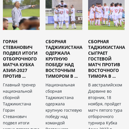
ГОРАН
СБОРНАЯ
СБОРНАЯ
CТЕВАНОВИЧ
ТАДЖИКИСТАНА
ТАДЖИКИСТАНА
ПОДВЕЛ ИТОГИ
ОДЕРЖАЛА
СЫГРАЕТ
ОТБОРОЧНОГО
КРУПНУЮ
ГОСТЕВОЙ
МАТЧА КУБКА
ПОБЕДУ НАД
МАТЧ ПРОТИВ
АЗИИ-2027
ВОСТОЧНЫМ
ВОСТОЧНОГО
ПРОТИВ ...
ТИМОРОМ В ...
ТИМОРА В ...
Главный тренер
Национальная
В австралийском
национальной
сборная
Дарвине во
сборной
Таджикистана
вторник, 18
Таджикистана
одержала
ноября, пройдет
Горан
крупную гостевую
матч пятого тура
Стеванович
победу над
отборочного
подвел итоги
командой
турнира Кубка