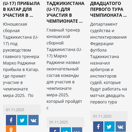
(U-17) ПРИБЫЛА
ТАДЖИКИСТАНА
ДВАДЦАТОГО
В КАТАР ДЛЯ
(U-17) ДЛЯ
ПЕРВОГО ТУРА
УЧАСТИЯ В ...
УЧАСТИЯ В
ЧЕМПИОНАТА ...
ЧЕМПИОНАТЕ ...
Юношеская
Департамент
Главный тренер
сборная
судейства и
юношеской
Таджикистана (U-
инспектирования
сборной
17) под
Федерации
Таджикистана (U-
руководством
футбола
17) Марко
главного тренера
Таджикистана
Раджини назвал
Марко Раджини
назначил
окончательный
прибыла в Катар,
арбитров и
состав команды
где примет
инспекторов
для участия в
участие в
судей, которые
чемпионате
чемпионате
будут работать на
мира-2025,
мира-2025. По
матчах двадцать
который пройдёт
первого тура
с
01.11.2025
01.11.2025
01.11.2025