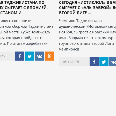
АЯ ТАДЖИКИСТАНА ПО
СЕГОДНЯ «ИСТИКЛОЛ» В БА
У СЫГРАЕТ С ЯПОНИЕЙ,
СЫГРАЕТ С «АЛЬ-ЗАВРОЙ» 
СТАНОМ И ...
ВТОРОЙ ЛИГЕ ...
ились соперники
Чемпион Таджикистана
льной сборной Таджикистана
душанбинский «Истиклол» сего
ьной части Кубка Азии-2026
ноября, сыграет с иракским кл
лу, которая пройдет с в
«Аль-Завраа» в четвертом туре
ии. По итогам жеребьевки
группового этапа второй Лиги
чемпионов
025
05.11.2025