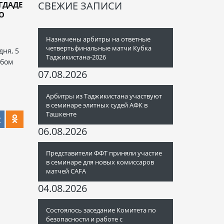
СВЕЖИЕ ЗАПИСИ
ГДАДЕ
ВО
Назначены арбитры на ответные
четвертьфинальные матчи Кубка
дня, 5
Таджикистана-2026
убом
07.08.2026
Арбитры из Таджикистана участвуют
в семинаре элитных судей АФК в
Ташкенте
06.08.2026
Представители ФФТ приняли участие
в семинаре для новых комиссаров
матчей CAFA
04.08.2026
Состоялось заседание Комитета по
безопасности и работе с