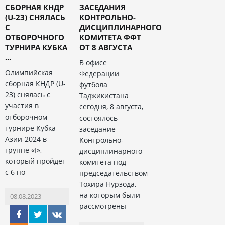
СБОРНАЯ КНДР
ЗАСЕДАНИЯ
(U-23) СНЯЛАСЬ
КОНТРОЛЬНО-
С
ДИСЦИПЛИНАРНОГО
ОТБОРОЧНОГО
КОМИТЕТА ФФТ
ТУРНИРА КУБКА
ОТ 8 АВГУСТА
...
В офисе
Олимпийская
Федерации
сборная КНДР (U-
футбола
23) снялась с
Таджикистана
участия в
сегодня, 8 августа,
отборочном
состоялось
турнире Кубка
заседание
Азии-2024 в
Контрольно-
группе «I»,
дисциплинарного
который пройдет
комитета под
с 6 по
председательством
Тохира Нурзода,
на которым были
08.08.2023
рассмотрены