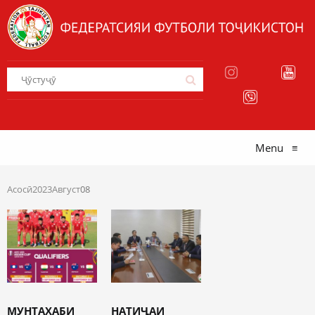
Menu
≡
Асосӣ
2023
Август
08
МУНТАХАБИ
НАТИҶАИ