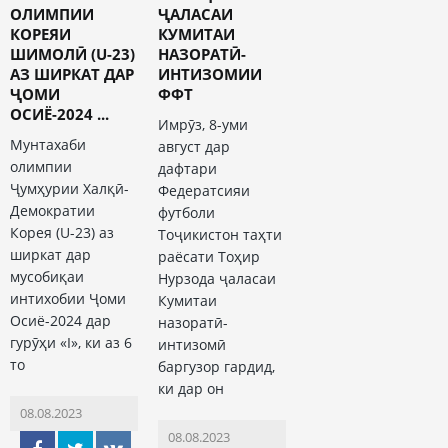
ОЛИМПИИ
ҶАЛАСАИ
КОРЕЯИ
КУМИТАИ
ШИМОЛӢ (U-23)
НАЗОРАТӢ-
АЗ ШИРКАТ ДАР
ИНТИЗОМИИ
ҶОМИ
ФФТ
ОСИЁ-2024 ...
Имрӯз, 8-уми
Мунтахаби
август дар
олимпии
дафтари
Ҷумҳурии Халқӣ-
Федератсияи
Демократии
футболи
Корея (U-23) аз
Тоҷикистон таҳти
ширкат дар
раёсати Тоҳир
мусобиқаи
Нурзода ҷаласаи
интихобии Ҷоми
Кумитаи
Осиё-2024 дар
назоратӣ-
гурӯҳи «I», ки аз 6
интизомӣ
то
баргузор гардид,
ки дар он
08.08.2023
08.08.2023