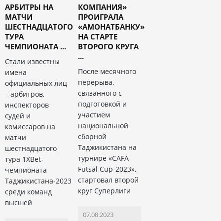
АРБИТРЫ НА
КОМПАНИЯ»
МАТЧИ
ПРОИГРАЛА
ШЕСТНАДЦАТОГО
«АМОНАТБАНКУ»
ТУРА
НА СТАРТЕ
ЧЕМПИОНАТА ...
ВТОРОГО КРУГА
...
Стали известны
После месячного
имена
перерыва,
официальных лиц
связанного с
– арбитров,
подготовкой и
инспекторов
участием
судей и
национальной
комиссаров на
сборной
матчи
Таджикистана на
шестнадцатого
турнире «CAFA
тура 1XBet-
Futsal Cup-2023»,
чемпионата
стартовал второй
Таджикистана-2023
круг Суперлиги
среди команд
высшей
07.08.2023