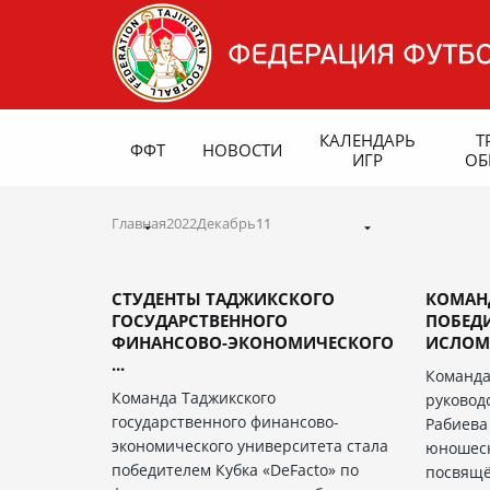
КАЛЕНДАРЬ
Т
ФФТ
НОВОСТИ
ИГР
ОБ
Главная
2022
Декабрь
11
СТУДЕНТЫ ТАДЖИКСКОГО
КОМАНД
ГОСУДАРСТВЕННОГО
ПОБЕД
ФИНАНСОВО-ЭКОНОМИЧЕСКОГО
ИСЛОМА
...
Команда
Команда Таджикского
руковод
государственного финансово-
Рабиева
экономического университета стала
юношеск
победителем Кубка «DeFacto» по
посвящ