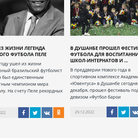
З ЖИЗНИ ЛЕГЕНДА
В ДУШАНБЕ ПРОШЕЛ ФЕСТИ
ОГО ФУТБОЛА ПЕЛЕ
ФУТБОЛА ДЛЯ ВОСПИТАНН
ШКОЛ-ИНТЕРНАТОВ И ...
 году ушел из жизни
В преддверии Нового года в
рный бразильский футболист
спортивном комплексе Академ
н был единственным
«Ювентуса» в Душанбе сегодня,
тным чемпионом мира
декабря, прошел фестиваль по
олу. На счету Пеле рекордных
девизом «Футбол барои
29.12.2022
022