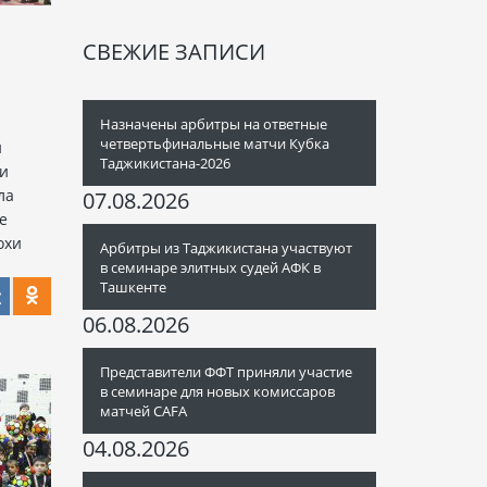
СВЕЖИЕ ЗАПИСИ
Назначены арбитры на ответные
четвертьфинальные матчи Кубка
й
Таджикистана-2026
ги
ла
07.08.2026
е
охи
Арбитры из Таджикистана участвуют
в семинаре элитных судей АФК в
Ташкенте
06.08.2026
Представители ФФТ приняли участие
в семинаре для новых комиссаров
матчей CAFA
04.08.2026