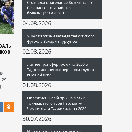
Состоялось заседание Комитета по
безопасности и работе с
болельщиками ФФТ
04.08.2026
Ушел из жизни легенда таджикского
футбола Валерий Турсунов
ВАЛЬ
02.08.2026
ИКОВ
Летнее трансферное окно-2026 в
Таджикистане: все переходы клубов
ии
высшей лиги
 29
01.08.2026
д
Определены арбитры на матчи
тринадцатого тура Париматч-
Чемпионата Таджикистана-2026
30.07.2026
Итоги очередного заседания