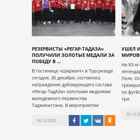
РЕЗЕРВИСТЫ «РЕГАР-ТАДАЗА»
УШЕЛ И
ПОЛУЧИЛИ ЗОЛОТЫЕ МЕДАЛИ ЗА
МИРОВ
ПОБЕДУ В ...
На 83-м
В гостинице «Ширкент» в Турсунзаде
легенда
сегодня, 30 декабря, состоялось
Пеле. О
награждение дублирующего состава
трёхкра
«Регар-ТадАЗа» золотыми медалями
по футб
молодежного первенства
три
Таджикистана. В мероприятии
30.12.2
30.12.2022