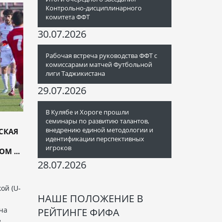
Контрольно-дисциплинарного
комитета ФФТ
30.07.2026
Рабочая встреча руководства ФФТ с
комиссарами матчей Футбольной
лиги Таджикистана
29.07.2026
В Кулябе и Хороге прошли
семинары по развитию талантов,
внедрению единой методологии и
СКАЯ
идентификации перспективных
игроков
М ...
28.07.2026
ой (U-
НАШЕ ПОЛОЖЕНИЕ В
ча
РЕЙТИНГЕ ФИФА
е