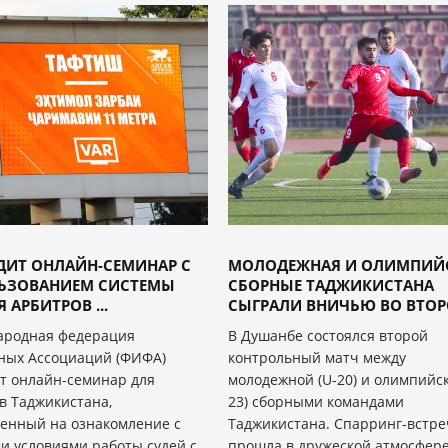
ДИТ ОНЛАЙН-СЕМИНАР С
МОЛОДЕЖНАЯ И ОЛИМПИЙ
ЬЗОВАНИЕМ СИСТЕМЫ
СБОРНЫЕ ТАДЖИКИСТАНА
 АРБИТРОВ ...
СЫГРАЛИ ВНИЧЬЮ ВО ВТОРО
ародная федерация
В Душанбе состоялся второй
ных Ассоциаций (ФИФА)
контрольный матч между
т онлайн-семинар для
молодежной (U-20) и олимпийск
в Таджикистана,
23) сборными командами
енный на ознакомление с
Таджикистана. Cпарринг-встре
и условиями работы судей с
прошла в дружеской атмосфер