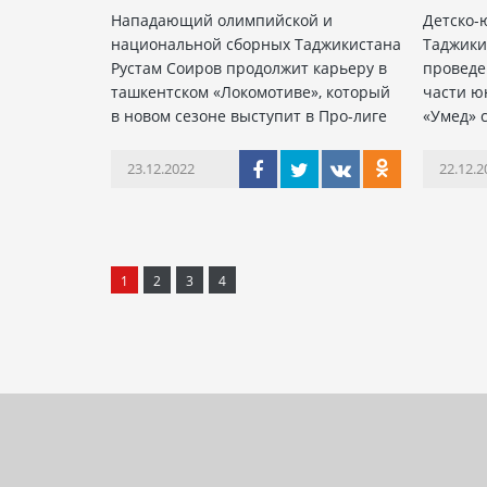
Нападающий олимпийской и
Детско-
национальной сборных Таджикистана
Таджики
Рустам Соиров продолжит карьеру в
проведе
ташкентском «Локомотиве», который
части ю
в новом сезоне выступит в Про-лиге
«Умед» с
23.12.2022
22.12.2
1
2
3
4