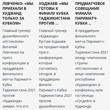
ЛЕВЧЕНКО: «МЫ
ХОДЖАЕВ: «МЫ
ПРЕДМАТЧЕВОЕ
ПРИЕХАЛИ В
ГОТОВЫ К
СОВЕЩАНИЕ
ХУДЖАНД
ФИНАЛУ КУБКА
ФИНАЛА
ТОЛЬКО ЗА
ТАДЖИКИСТАНА
ПАРИМАТЧ-
КУБКОМ»
ПРОТИВ ...
КУБКА ...
Главный тренер
Главный тренер
В преддверии
душанбинского
«Худжанда»
финального
«Истиклола»
Рустам Ходжаев
матча Париматч-
Виталий
на предматчевой
Кубка
Левченко на
пресс-
Таджикистана-2021
пресс-
конференции,
между чемпионом
конференции в
которая
страны
преддверии
состоялась
«Истиклолом» и
финального
сегодня, в
вице-чемпионом
матча Париматч-
преддверии
республики
Кубка
финала
«Худжандом» в
Таджикистана-2021
Париматч-Кубка
конференц-зале
против
Таджикистана-2021
гостиницы
«Худжанда»
против
«Сугдиён» в
заявил, что его
душанбинского
Худжанде