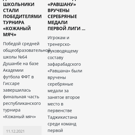
ШКОЛЬНИКИ
«РАВШАНУ»
СТАЛИ
ВРУЧЕНЫ
ПОБЕДИТЕЛЯМИ
СЕРЕБРЯНЫЕ
ТУРНИРА
МЕДАЛИ
«КОЖАНЫЙ
ПЕРВОЙ ЛИГИ ...
МЯЧ»
Игрокам и
Победой средней
тренерско-
общеобразовательной
руководящему
школы №64
составу
Душанбе на базе
зафарабадского
Академии
«Равшана» были
футбола ФФТ в
вручены
Гиссаре
серебряные
завершилась
медали за
финальная часть
занятое второе
республиканского
место в
турнира
первенстве
«Кожаный мяч»
Таджикистана
среди команд
первой
11.12.2021