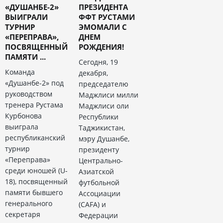
«ДУШАНБЕ-2»
ПРЕЗИДЕНТА
ВЫИГРАЛИ
ФФТ РУСТАМИ
ТУРНИР
ЭМОМАЛИ С
«ПЕРЕПРАВА»,
ДНЕМ
ПОСВЯЩЕННЫЙ
РОЖДЕНИЯ!
ПАМЯТИ ...
Сегодня, 19
Команда
декабря,
«Душанбе-2» под
председателю
руководством
Маджлиси милли
тренера Рустама
Маджлиси оли
Курбонова
Республики
выиграла
Таджикистан,
республиканский
мэру Душанбе,
турнир
президенту
«Переправа»
Центрально-
среди юношей (U-
Азиатской
18), посвященный
футбольной
памяти бывшего
Ассоциации
генерального
(CAFA) и
секретаря
Федерации