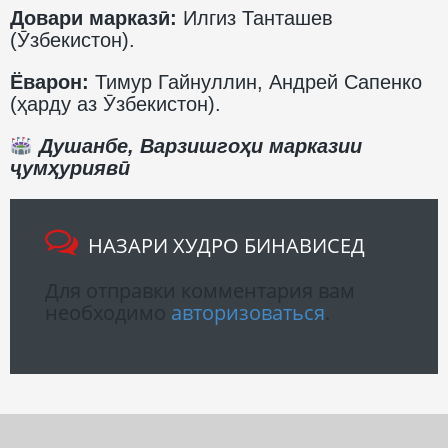
Довари марказӣ:
Илгиз Танташев
(Ӯзбекистон).
Ёварон:
Тимур Гайнуллин, Андрей Сапенко
(ҳарду аз Ӯзбекистон).
Душанбе, Варзишгоҳи марказии
ҷумҳуриявӣ
НАЗАРИ ХУДРО БИНАВИСЕД
Для отправки комментария вам
необходимо
авторизоваться
.