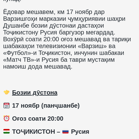
Ёдовар мешавем, км 17 ноябр дар
Варзишгоҳи марказии ҷумҳуриявии шаҳри
Душанбе бозии дӯстонаи дастаҳои
Тоҷикистону Русия баргузор мегардад.
Вохӯрӣ соати 20:00 оғоз мешавад ва тариқи
шабакаҳои телевизионии «Варзиш» ва
«Футбол»-и Тоҷикистон, инчунин шабакаи
«Матч ТВ»-и Русия ба таври мустақим
намоиш дода мешавад.
Бозии дӯстона
17 ноябр (панҷшанбе)
Оғоз соати 20:00
ТОҶИКИСТОН –
Русия