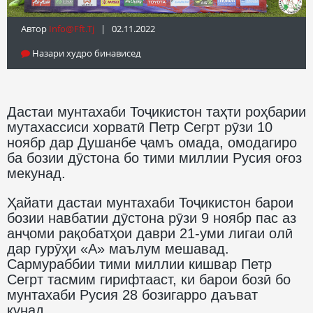
Автор
Info@fft.tj
| 02.11.2022
Назари худро бинависед
Дастаи мунтахаби Тоҷикистон таҳти роҳбарии
мутахассиси хорватӣ Петр Сегрт рӯзи 10
ноябр дар Душанбе ҷамъ омада, омодагиро
ба бозии дӯстона бо тими миллии Русия оғоз
мекунад.
Ҳайати дастаи мунтахаби Тоҷикистон барои
бозии навбатии дӯстона рӯзи 9 ноябр пас аз
анҷоми рақобатҳои даври 21-уми лигаи олӣ
дар гурӯҳи «А» маълум мешавад.
Сармураббии тими миллии кишвар Петр
Сегрт тасмим гирифтааст, ки барои бозӣ бо
мунтахаби Русия 28 бозигарро даъват
кунад.