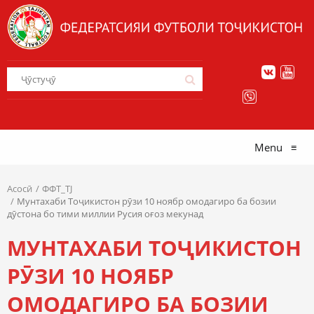
Menu
≡
Асосӣ
ФФТ_TJ
Мунтахаби Тоҷикистон рӯзи 10 ноябр омодагиро ба бозии
дӯстона бо тими миллии Русия оғоз мекунад
МУНТАХАБИ ТОҶИКИСТОН
РӮЗИ 10 НОЯБР
ОМОДАГИРО БА БОЗИИ